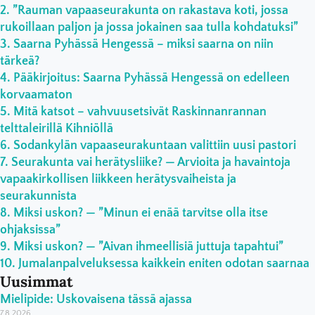
”Rauman vapaaseurakunta on rakastava koti, jossa
rukoillaan paljon ja jossa jokainen saa tulla kohdatuksi”
Saarna Pyhässä Hengessä – miksi saarna on niin
tärkeä?
Pääkirjoitus: Saarna Pyhässä Hengessä on edelleen
korvaamaton
Mitä katsot – vahvuusetsivät Raskinnanrannan
telttaleirillä Kihniöllä
Sodankylän vapaaseurakuntaan valittiin uusi pastori
Seurakunta vai herätysliike? — Arvioita ja havaintoja
vapaakirkollisen liikkeen herätysvaiheista ja
seurakunnista
Miksi uskon? — ”Minun ei enää tarvitse olla itse
ohjaksissa”
Miksi uskon? — ”Aivan ihmeellisiä juttuja tapahtui”
Jumalanpalveluksessa kaikkein eniten odotan saarnaa
Uusimmat
Mielipide: Uskovaisena tässä ajassa
7.8.2026