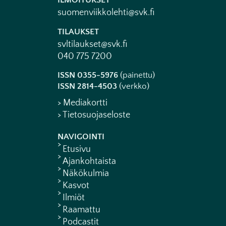
ILMOITUKSET
suomenviikkolehti@svk.fi
TILAUKSET
svltilaukset@svk.fi
040 775 7200
ISSN 0355-5976
(painettu)
ISSN 2814-4503
(verkko)
> Mediakortti
> Tietosuojaseloste
NAVIGOINTI
Etusivu
Ajankohtaista
Näkökulmia
Kasvot
Ilmiöt
Raamattu
Podcastit