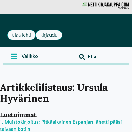
MAINOS
tilaa lehti
kirjaudu
Artikkelilistaus: Ursula
Hyvärinen
Luetuimmat
Muistokirjoitus: Pitkäaikainen Espanjan lähetti pääsi
taivaan kotiin