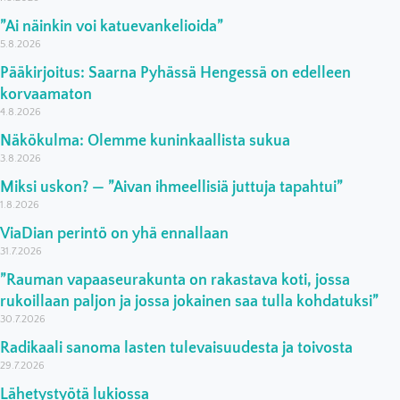
”Ai näinkin voi katuevankelioida”
5.8.2026
Pääkirjoitus: Saarna Pyhässä Hengessä on edelleen
korvaamaton
4.8.2026
Näkökulma: Olemme kuninkaallista sukua
3.8.2026
Miksi uskon? — ”Aivan ihmeellisiä juttuja tapahtui”
1.8.2026
ViaDian perintö on yhä ennallaan
31.7.2026
”Rauman vapaaseurakunta on rakastava koti, jossa
rukoillaan paljon ja jossa jokainen saa tulla kohdatuksi”
30.7.2026
Radikaali sanoma lasten tulevaisuudesta ja toivosta
29.7.2026
Lähetystyötä lukiossa