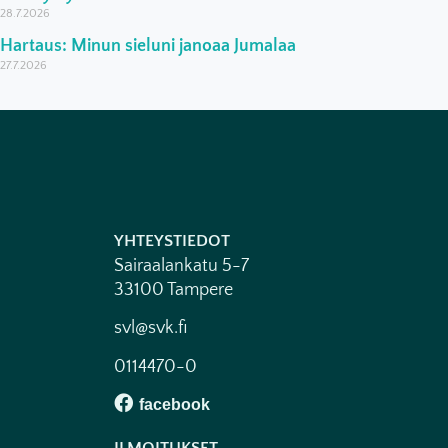
28.7.2026
Hartaus: Minun sieluni janoaa Jumalaa
27.7.2026
YHTEYSTIEDOT
Sairaalankatu 5-7
33100 Tampere
svl@svk.fi
0114470-0