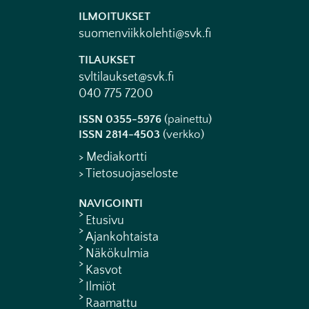
ILMOITUKSET
suomenviikkolehti@svk.fi
TILAUKSET
svltilaukset@svk.fi
040 775 7200
ISSN 0355-5976
(painettu)
ISSN 2814-4503
(verkko)
> Mediakortti
> Tietosuojaseloste
NAVIGOINTI
Etusivu
Ajankohtaista
Näkökulmia
Kasvot
Ilmiöt
Raamattu