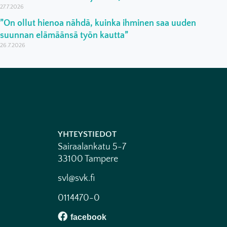
27.7.2026
”On ollut hienoa nähdä, kuinka ihminen saa uuden
suunnan elämäänsä työn kautta”
26.7.2026
YHTEYSTIEDOT
Sairaalankatu 5-7
33100 Tampere
svl@svk.fi
0114470-0