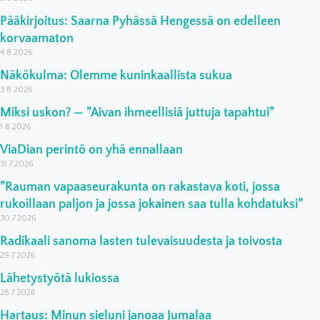
Pääkirjoitus: Saarna Pyhässä Hengessä on edelleen
korvaamaton
4.8.2026
Näkökulma: Olemme kuninkaallista sukua
3.8.2026
Miksi uskon? — ”Aivan ihmeellisiä juttuja tapahtui”
1.8.2026
ViaDian perintö on yhä ennallaan
31.7.2026
”Rauman vapaaseurakunta on rakastava koti, jossa
rukoillaan paljon ja jossa jokainen saa tulla kohdatuksi”
30.7.2026
Radikaali sanoma lasten tulevaisuudesta ja toivosta
29.7.2026
Lähetystyötä lukiossa
28.7.2026
Hartaus: Minun sieluni janoaa Jumalaa