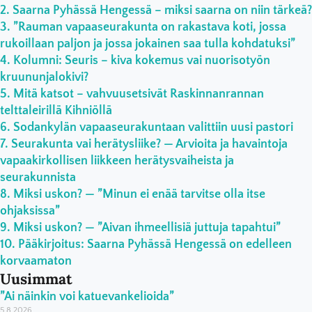
Saarna Pyhässä Hengessä – miksi saarna on niin tärkeä?
”Rauman vapaaseurakunta on rakastava koti, jossa
rukoillaan paljon ja jossa jokainen saa tulla kohdatuksi”
Kolumni: Seuris – kiva kokemus vai nuorisotyön
kruununjalokivi?
Mitä katsot – vahvuusetsivät Raskinnanrannan
telttaleirillä Kihniöllä
Sodankylän vapaaseurakuntaan valittiin uusi pastori
Seurakunta vai herätysliike? — Arvioita ja havaintoja
vapaakirkollisen liikkeen herätysvaiheista ja
seurakunnista
Miksi uskon? — ”Minun ei enää tarvitse olla itse
ohjaksissa”
Miksi uskon? — ”Aivan ihmeellisiä juttuja tapahtui”
Pääkirjoitus: Saarna Pyhässä Hengessä on edelleen
korvaamaton
Uusimmat
”Ai näinkin voi katuevankelioida”
5.8.2026