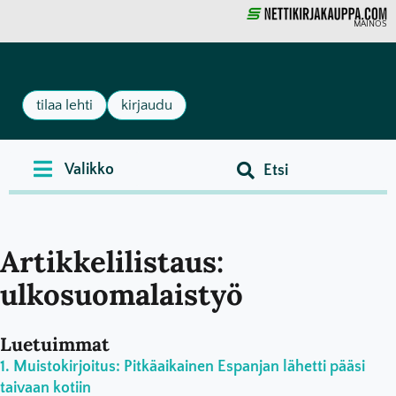
MAINOS
tilaa lehti
kirjaudu
Artikkelilistaus:
ulkosuomalaistyö
Luetuimmat
Muistokirjoitus: Pitkäaikainen Espanjan lähetti pääsi
taivaan kotiin