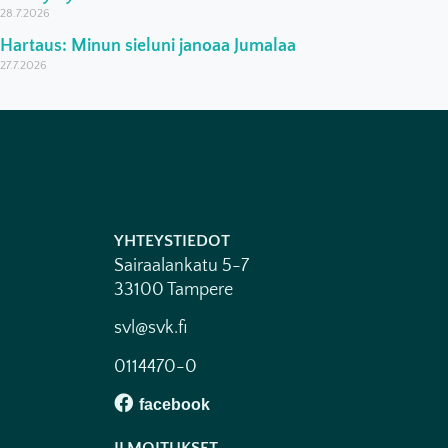
28.7.2026
Hartaus: Minun sieluni janoaa Jumalaa
27.7.2026
YHTEYSTIEDOT
Sairaalankatu 5-7
33100 Tampere
svl@svk.fi
0114470-0