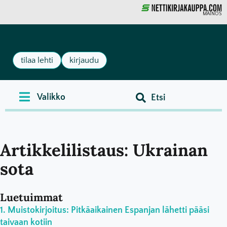
MAINOS
tilaa lehti
kirjaudu
Artikkelilistaus: Ukrainan
sota
Luetuimmat
Muistokirjoitus: Pitkäaikainen Espanjan lähetti pääsi
taivaan kotiin