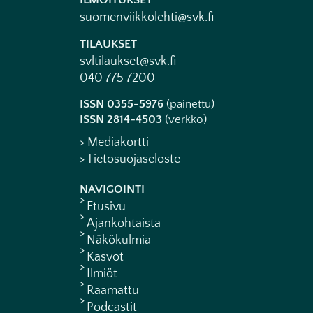
ILMOITUKSET
suomenviikkolehti@svk.fi
TILAUKSET
svltilaukset@svk.fi
040 775 7200
ISSN 0355-5976
(painettu)
ISSN 2814-4503
(verkko)
> Mediakortti
> Tietosuojaseloste
NAVIGOINTI
Etusivu
Ajankohtaista
Näkökulmia
Kasvot
Ilmiöt
Raamattu
Podcastit