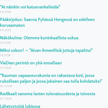
”Ai näinkin voi katuevankelioida”
5.8.2026
Pääkirjoitus: Saarna Pyhässä Hengessä on edelleen
korvaamaton
4.8.2026
Näkökulma: Olemme kuninkaallista sukua
3.8.2026
Miksi uskon? — ”Aivan ihmeellisiä juttuja tapahtui”
1.8.2026
ViaDian perintö on yhä ennallaan
31.7.2026
”Rauman vapaaseurakunta on rakastava koti, jossa
rukoillaan paljon ja jossa jokainen saa tulla kohdatuksi”
30.7.2026
Radikaali sanoma lasten tulevaisuudesta ja toivosta
29.7.2026
Lähetystyötä lukiossa