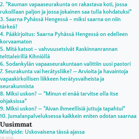
”Rauman vapaaseurakunta on rakastava koti, jossa
rukoillaan paljon ja jossa jokainen saa tulla kohdatuksi”
Saarna Pyhässä Hengessä – miksi saarna on niin
tärkeä?
Pääkirjoitus: Saarna Pyhässä Hengessä on edelleen
korvaamaton
Mitä katsot – vahvuusetsivät Raskinnanrannan
telttaleirillä Kihniöllä
Sodankylän vapaaseurakuntaan valittiin uusi pastori
Seurakunta vai herätysliike? — Arvioita ja havaintoja
vapaakirkollisen liikkeen herätysvaiheista ja
seurakunnista
Miksi uskon? — ”Minun ei enää tarvitse olla itse
ohjaksissa”
Miksi uskon? — ”Aivan ihmeellisiä juttuja tapahtui”
Jumalanpalveluksessa kaikkein eniten odotan saarnaa
Uusimmat
Mielipide: Uskovaisena tässä ajassa
7.8.2026