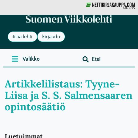
MAINOS
tilaa lehti
kirjaudu
Artikkelilistaus: Tyyne-
Liisa ja S. S. Salmensaaren
opintosäätiö
Luetuimmat