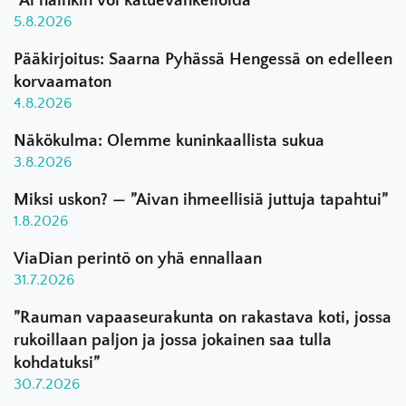
”Ai näinkin voi katuevankelioida”
5.8.2026
Pääkirjoitus: Saarna Pyhässä Hengessä on edelleen
korvaamaton
4.8.2026
Näkökulma: Olemme kuninkaallista sukua
3.8.2026
Miksi uskon? — ”Aivan ihmeellisiä juttuja tapahtui”
1.8.2026
ViaDian perintö on yhä ennallaan
31.7.2026
”Rauman vapaaseurakunta on rakastava koti, jossa
rukoillaan paljon ja jossa jokainen saa tulla
kohdatuksi”
30.7.2026