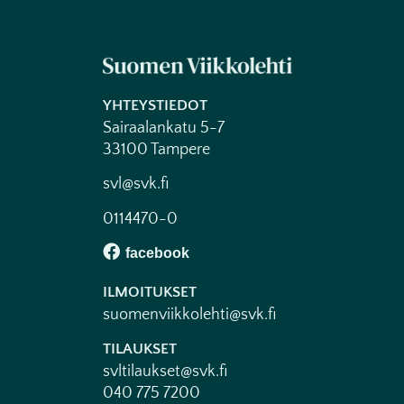
YHTEYSTIEDOT
Sairaalankatu 5-7
33100 Tampere
svl@svk.fi
0114470-0
ILMOITUKSET
suomenviikkolehti@svk.fi
TILAUKSET
svltilaukset@svk.fi
040 775 7200