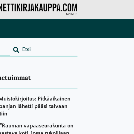
MAINOS
uetuimmat
Muistokirjoitus: Pitkäaikainen
panjan lähetti pääsi taivaan
tiin
”Rauman vapaaseurakunta on
kastava koti, jossa rukoillaan