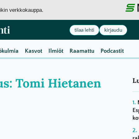
siikin verkkokauppa.
tilaa lehti
kirjaudu
ökulmia
Kasvot
Ilmiöt
Raamattu
Podcastit
aus: Tomi Hietanen
L
Es
ko
ra