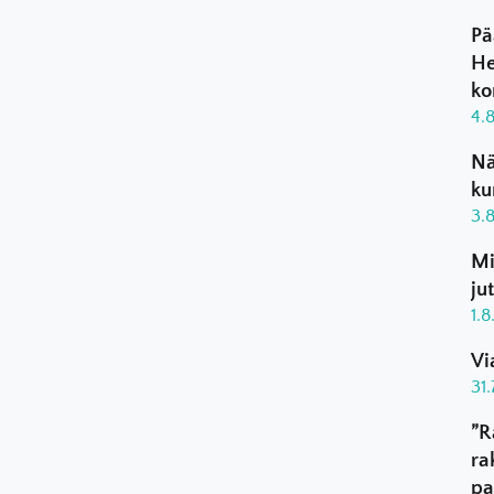
Pä
He
ko
4.
Nä
ku
3.
Mi
ju
1.
Vi
31
”R
ra
pa