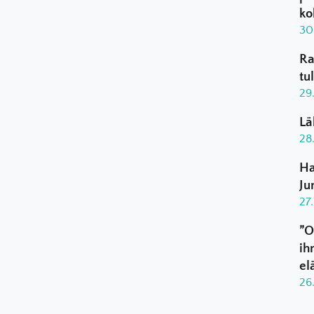
ko
30
Ra
tu
29
Lä
28
Ha
Ju
27
”O
ih
el
26