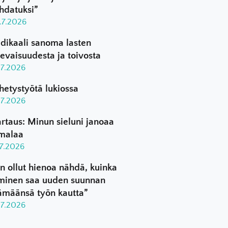
hdatuksi”
.7.2026
dikaali sanoma lasten
levaisuudesta ja toivosta
.7.2026
hetystyötä lukiossa
.7.2026
rtaus: Minun sieluni janoaa
malaa
.7.2026
n ollut hienoa nähdä, kuinka
minen saa uuden suunnan
ämäänsä työn kautta”
.7.2026