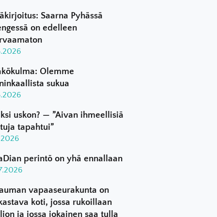
äkirjoitus: Saarna Pyhässä
ngessä on edelleen
rvaamaton
8.2026
kökulma: Olemme
ninkaallista sukua
8.2026
ksi uskon? — ”Aivan ihmeellisiä
ttuja tapahtui”
8.2026
aDian perintö on yhä ennallaan
.7.2026
auman vapaaseurakunta on
kastava koti, jossa rukoillaan
ljon ja jossa jokainen saa tulla