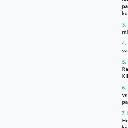
pa
ko
mi
va
Ra
Ki
va
pa
He
ko