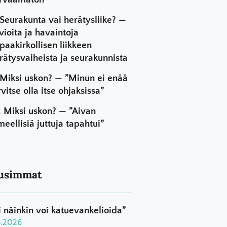
Seurakunta vai herätysliike? —
vioita ja havaintoja
paakirkollisen liikkeen
rätysvaiheista ja seurakunnista
Miksi uskon? — ”Minun ei enää
rvitse olla itse ohjaksissa”
Miksi uskon? — ”Aivan
meellisiä juttuja tapahtui”
usimmat
i näinkin voi katuevankelioida”
8.2026