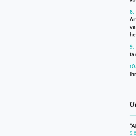
Ar
va
he
ta
ih
U
”A
5.