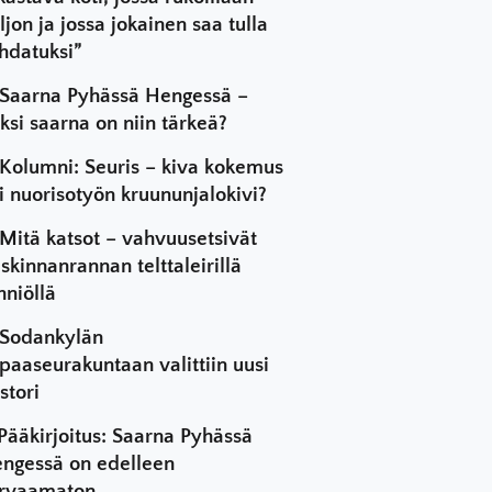
ljon ja jossa jokainen saa tulla
hdatuksi”
Saarna Pyhässä Hengessä –
ksi saarna on niin tärkeä?
Kolumni: Seuris – kiva kokemus
i nuorisotyön kruununjalokivi?
Mitä katsot – vahvuusetsivät
skinnanrannan telttaleirillä
hniöllä
Sodankylän
paaseurakuntaan valittiin uusi
stori
Pääkirjoitus: Saarna Pyhässä
ngessä on edelleen
rvaamaton