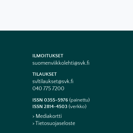
ILMOITUKSET
suomenviikkolehti@svk.fi
TILAUKSET
svltilaukset@svk.fi
040 775 7200
ISSN 0355-5976
(painettu)
ISSN 2814-4503
(verkko)
> Mediakortti
> Tietosuojaseloste