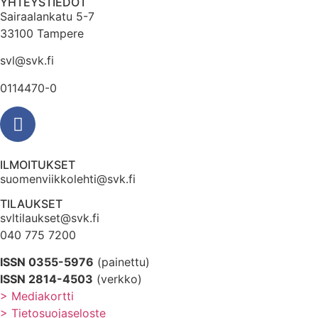
YHTEYSTIEDOT
Sairaalankatu 5-7
33100 Tampere
svl@svk.fi
0114470-0
ILMOITUKSET
suomenviikkolehti@svk.fi
TILAUKSET
svltilaukset@svk.fi
040 775 7200
ISSN 0355-5976
(painettu)
ISSN 2814-4503
(verkko)
> Mediakortti
> Tietosuojaseloste