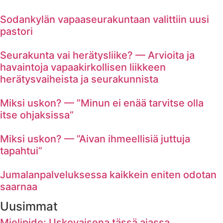
Sodankylän vapaaseurakuntaan valittiin uusi
pastori
Seurakunta vai herätysliike? — Arvioita ja
havaintoja vapaakirkollisen liikkeen
herätysvaiheista ja seurakunnista
Miksi uskon? — ”Minun ei enää tarvitse olla
itse ohjaksissa”
Miksi uskon? — ”Aivan ihmeellisiä juttuja
tapahtui”
Jumalanpalveluksessa kaikkein eniten odotan
saarnaa
Uusimmat
Mielipide: Uskovaisena tässä ajassa