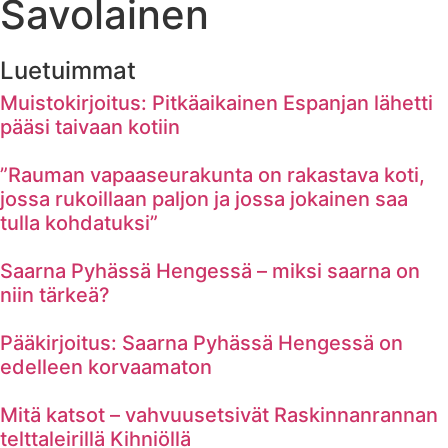
Savolainen
Luetuimmat
Muistokirjoitus: Pitkäaikainen Espanjan lähetti
pääsi taivaan kotiin
”Rauman vapaaseurakunta on rakastava koti,
jossa rukoillaan paljon ja jossa jokainen saa
tulla kohdatuksi”
Saarna Pyhässä Hengessä – miksi saarna on
niin tärkeä?
Pääkirjoitus: Saarna Pyhässä Hengessä on
edelleen korvaamaton
Mitä katsot – vahvuusetsivät Raskinnanrannan
telttaleirillä Kihniöllä