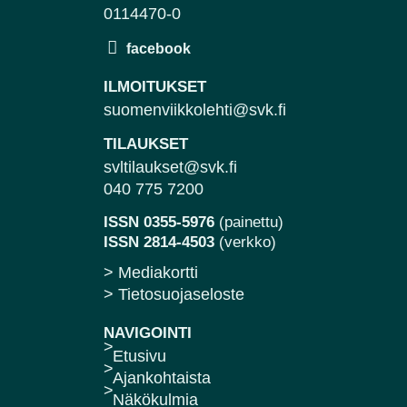
0114470-0
ILMOITUKSET
suomenviikkolehti@svk.fi
TILAUKSET
svltilaukset@svk.fi
040 775 7200
ISSN 0355-5976
(painettu)
ISSN 2814-4503
(verkko)
> Mediakortti
> Tietosuojaseloste
NAVIGOINTI
Etusivu
Ajankohtaista
Näkökulmia