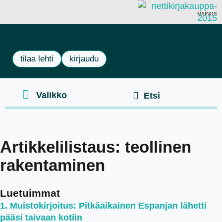
MAINOS
tilaa lehti
kirjaudu
Artikkelilistaus: teollinen
rakentaminen
Luetuimmat
Muistokirjoitus: Pitkäaikainen Espanjan lähetti
pääsi taivaan kotiin