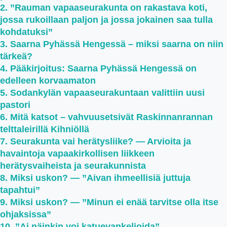
”Rauman vapaaseurakunta on rakastava koti,
jossa rukoillaan paljon ja jossa jokainen saa tulla
kohdatuksi”
Saarna Pyhässä Hengessä – miksi saarna on niin
tärkeä?
Pääkirjoitus: Saarna Pyhässä Hengessä on
edelleen korvaamaton
Sodankylän vapaaseurakuntaan valittiin uusi
pastori
Mitä katsot – vahvuusetsivät Raskinnanrannan
telttaleirillä Kihniöllä
Seurakunta vai herätysliike? — Arvioita ja
havaintoja vapaakirkollisen liikkeen
herätysvaiheista ja seurakunnista
Miksi uskon? — ”Aivan ihmeellisiä juttuja
tapahtui”
Miksi uskon? — ”Minun ei enää tarvitse olla itse
ohjaksissa”
”Ai näinkin voi katuevankelioida”