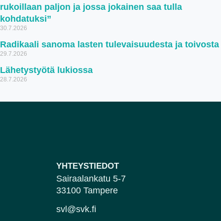
rukoillaan paljon ja jossa jokainen saa tulla
kohdatuksi”
30.7.2026
Radikaali sanoma lasten tulevaisuudesta ja toivosta
29.7.2026
Lähetystyötä lukiossa
28.7.2026
YHTEYSTIEDOT
Sairaalankatu 5-7
33100 Tampere
svl@svk.fi