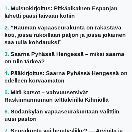
Muistokirjoitus: Pitkäaikainen Espanjan
lähetti pääsi taivaan kotiin
”Rauman vapaaseurakunta on rakastava
koti, jossa rukoillaan paljon ja jossa jokainen
saa tulla kohdatuksi”
Saarna Pyhässä Hengessä – miksi saarna
on niin tärkeä?
Pääkirjoitus: Saarna Pyhässä Hengessä on
edelleen korvaamaton
Mitä katsot – vahvuusetsivät
Raskinnanrannan telttaleirillä Kihniöllä
Sodankylän vapaaseurakuntaan valittiin
uusi pastori
Seurakunta vai herätysliike? — Arvioita ja