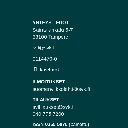
YHTEYSTIEDOT
Sairaalankatu 5-7
33100 Tampere
svl@svk.fi
0114470-0
ILMOITUKSET
suomenviikkolehti@svk.fi
TILAUKSET
svltilaukset@svk.fi
040 775 7200
ISSN 0355-5976
(painettu)