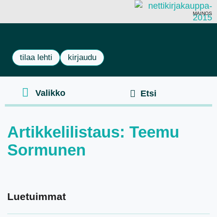
MAINOS
tilaa lehti
kirjaudu
Artikkelilistaus: Teemu
Sormunen
Luetuimmat