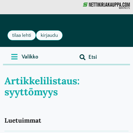
MAINOS
tilaa lehti
kirjaudu
Artikkelilistaus:
syyttömyys
Luetuimmat