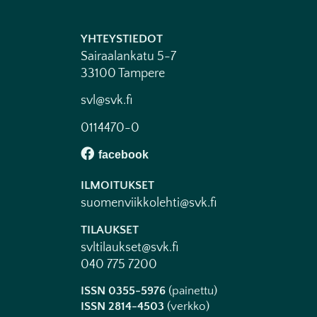
YHTEYSTIEDOT
Sairaalankatu 5-7
33100 Tampere
svl@svk.fi
0114470-0
ILMOITUKSET
suomenviikkolehti@svk.fi
TILAUKSET
svltilaukset@svk.fi
040 775 7200
ISSN 0355-5976
(painettu)
ISSN 2814-4503
(verkko)