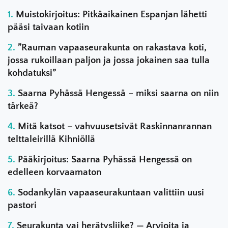
Muistokirjoitus: Pitkäaikainen Espanjan lähetti
pääsi taivaan kotiin
”Rauman vapaaseurakunta on rakastava koti,
jossa rukoillaan paljon ja jossa jokainen saa tulla
kohdatuksi”
Saarna Pyhässä Hengessä – miksi saarna on niin
tärkeä?
Mitä katsot – vahvuusetsivät Raskinnanrannan
telttaleirillä Kihniöllä
Pääkirjoitus: Saarna Pyhässä Hengessä on
edelleen korvaamaton
Sodankylän vapaaseurakuntaan valittiin uusi
pastori
Seurakunta vai herätysliike? — Arvioita ja