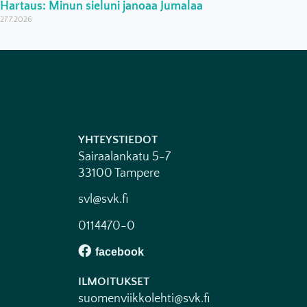
Hartaus: Minun sieluni janoaa Jumalaa
27.7.2026
YHTEYSTIEDOT
Sairaalankatu 5-7
33100 Tampere
svl@svk.fi
0114470-0
ILMOITUKSET
suomenviikkolehti@svk.fi