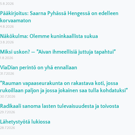
5.8.2026
Pääkirjoitus: Saarna Pyhässä Hengessä on edelleen
korvaamaton
4.8.2026
Näkökulma: Olemme kuninkaallista sukua
3.8.2026
Miksi uskon? — ”Aivan ihmeellisiä juttuja tapahtui”
1.8.2026
ViaDian perintö on yhä ennallaan
31.7.2026
”Rauman vapaaseurakunta on rakastava koti, jossa
rukoillaan paljon ja jossa jokainen saa tulla kohdatuksi”
30.7.2026
Radikaali sanoma lasten tulevaisuudesta ja toivosta
29.7.2026
Lähetystyötä lukiossa
28.7.2026