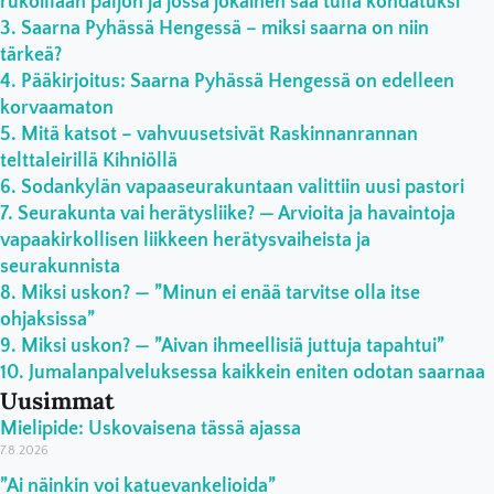
rukoillaan paljon ja jossa jokainen saa tulla kohdatuksi”
Saarna Pyhässä Hengessä – miksi saarna on niin
tärkeä?
Pääkirjoitus: Saarna Pyhässä Hengessä on edelleen
korvaamaton
Mitä katsot – vahvuusetsivät Raskinnanrannan
telttaleirillä Kihniöllä
Sodankylän vapaaseurakuntaan valittiin uusi pastori
Seurakunta vai herätysliike? — Arvioita ja havaintoja
vapaakirkollisen liikkeen herätysvaiheista ja
seurakunnista
Miksi uskon? — ”Minun ei enää tarvitse olla itse
ohjaksissa”
Miksi uskon? — ”Aivan ihmeellisiä juttuja tapahtui”
Jumalanpalveluksessa kaikkein eniten odotan saarnaa
Uusimmat
Mielipide: Uskovaisena tässä ajassa
7.8.2026
”Ai näinkin voi katuevankelioida”