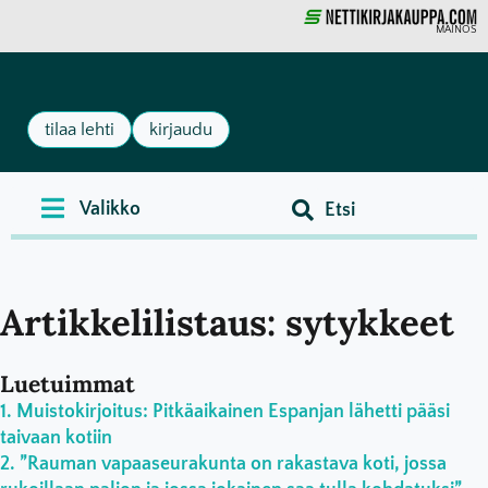
MAINOS
tilaa lehti
kirjaudu
Artikkelilistaus: sytykkeet
Luetuimmat
Muistokirjoitus: Pitkäaikainen Espanjan lähetti pääsi
taivaan kotiin
”Rauman vapaaseurakunta on rakastava koti, jossa