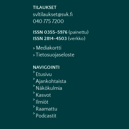
TILAUKSET
svltilaukset@svk.fi
040 775 7200
ISSN 0355-5976
(painettu)
ISSN 2814-4503
(verkko)
> Mediakortti
> Tietosuojaseloste
NAVIGOINTI
Etusivu
Ajankohtaista
Näkökulmia
Kasvot
Ilmiöt
Raamattu
Podcastit