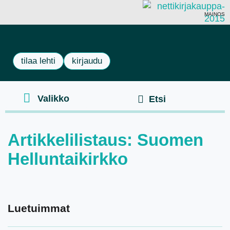
MAINOS
tilaa lehti
kirjaudu
Artikkelilistaus: Suomen
Helluntaikirkko
Luetuimmat