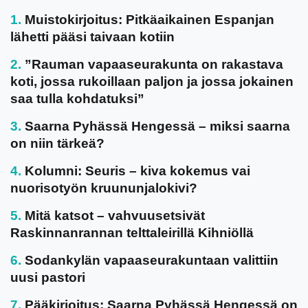
Muistokirjoitus: Pitkäaikainen Espanjan
lähetti pääsi taivaan kotiin
”Rauman vapaaseurakunta on rakastava
koti, jossa rukoillaan paljon ja jossa jokainen
saa tulla kohdatuksi”
Saarna Pyhässä Hengessä – miksi saarna
on niin tärkeä?
Kolumni: Seuris – kiva kokemus vai
nuorisotyön kruununjalokivi?
Mitä katsot – vahvuusetsivät
Raskinnanrannan telttaleirillä Kihniöllä
Sodankylän vapaaseurakuntaan valittiin
uusi pastori
Pääkirjoitus: Saarna Pyhässä Hengessä on