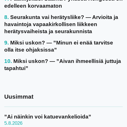
edelleen korvaamaton
Seurakunta vai herätysliike? — Arvioita ja
havaintoja vapaakirkollisen liikkeen
herätysvaiheista ja seurakunnista
Miksi uskon? — ”Minun ei enää tarvitse
olla itse ohjaksissa”
Miksi uskon? — ”Aivan ihmeellisiä juttuja
tapahtui”
Uusimmat
”Ai näinkin voi katuevankelioida”
5.8.2026