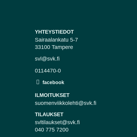
YHTEYSTIEDOT
Sairaalankatu 5-7
33100 Tampere
svl@svk.fi
0114470-0
ILMOITUKSET
suomenviikkolehti@svk.fi
TILAUKSET
svltilaukset@svk.fi
040 775 7200