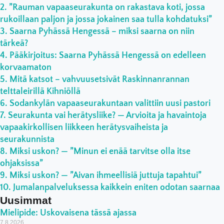
”Rauman vapaaseurakunta on rakastava koti, jossa
rukoillaan paljon ja jossa jokainen saa tulla kohdatuksi”
Saarna Pyhässä Hengessä – miksi saarna on niin
tärkeä?
Pääkirjoitus: Saarna Pyhässä Hengessä on edelleen
korvaamaton
Mitä katsot – vahvuusetsivät Raskinnanrannan
telttaleirillä Kihniöllä
Sodankylän vapaaseurakuntaan valittiin uusi pastori
Seurakunta vai herätysliike? — Arvioita ja havaintoja
vapaakirkollisen liikkeen herätysvaiheista ja
seurakunnista
Miksi uskon? — ”Minun ei enää tarvitse olla itse
ohjaksissa”
Miksi uskon? — ”Aivan ihmeellisiä juttuja tapahtui”
Jumalanpalveluksessa kaikkein eniten odotan saarnaa
Uusimmat
Mielipide: Uskovaisena tässä ajassa
7.8.2026