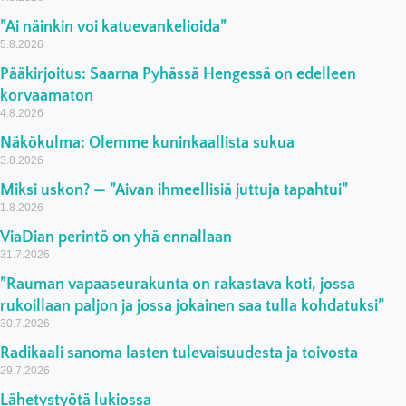
”Ai näinkin voi katuevankelioida”
5.8.2026
Pääkirjoitus: Saarna Pyhässä Hengessä on edelleen
korvaamaton
4.8.2026
Näkökulma: Olemme kuninkaallista sukua
3.8.2026
Miksi uskon? — ”Aivan ihmeellisiä juttuja tapahtui”
1.8.2026
ViaDian perintö on yhä ennallaan
31.7.2026
”Rauman vapaaseurakunta on rakastava koti, jossa
rukoillaan paljon ja jossa jokainen saa tulla kohdatuksi”
30.7.2026
Radikaali sanoma lasten tulevaisuudesta ja toivosta
29.7.2026
Lähetystyötä lukiossa