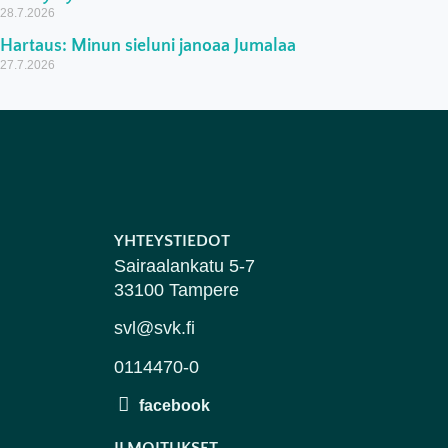
28.7.2026
Hartaus: Minun sieluni janoaa Jumalaa
27.7.2026
YHTEYSTIEDOT
Sairaalankatu 5-7
33100 Tampere
svl@svk.fi
0114470-0