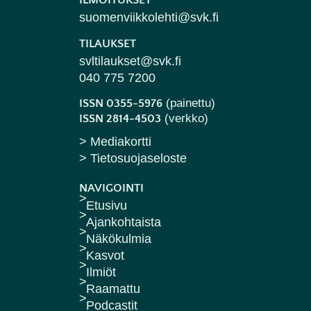
ILMOITUKSET
suomenviikkolehti@svk.fi
TILAUKSET
svltilaukset@svk.fi
040 775 7200
(painettu)
ISSN 0355-5976
(verkko)
ISSN 2814-4503
> Mediakortti
> Tietosuojaseloste
NAVIGOINTI
Etusivu
Ajankohtaista
Näkökulmia
Kasvot
Ilmiöt
Raamattu
Podcastit