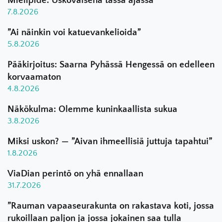
Mielipide: Uskovaisena tässä ajassa
7.8.2026
”Ai näinkin voi katuevankelioida”
5.8.2026
Pääkirjoitus: Saarna Pyhässä Hengessä on edelleen
korvaamaton
4.8.2026
Näkökulma: Olemme kuninkaallista sukua
3.8.2026
Miksi uskon? — ”Aivan ihmeellisiä juttuja tapahtui”
1.8.2026
ViaDian perintö on yhä ennallaan
31.7.2026
”Rauman vapaaseurakunta on rakastava koti, jossa
rukoillaan paljon ja jossa jokainen saa tulla