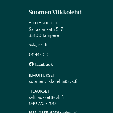
YHTEYSTIEDOT
Sairaalankatu 5-7
33100 Tampere
svl@svk.fi
0114470-0
ILMOITUKSET
suomenviikkolehti@svk.fi
TILAUKSET
svltilaukset@svk.fi
040 775 7200
ISSN 0355-5976
(painettu)