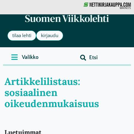
MAINOS
tilaa lehti
kirjaudu
Artikkelilistaus:
sosiaalinen
oikeudenmukaisuus
Luetuimmat