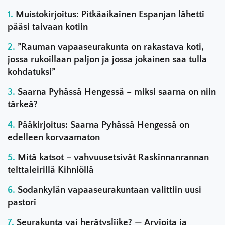
Muistokirjoitus: Pitkäaikainen Espanjan lähetti
pääsi taivaan kotiin
”Rauman vapaaseurakunta on rakastava koti,
jossa rukoillaan paljon ja jossa jokainen saa tulla
kohdatuksi”
Saarna Pyhässä Hengessä – miksi saarna on niin
tärkeä?
Pääkirjoitus: Saarna Pyhässä Hengessä on
edelleen korvaamaton
Mitä katsot – vahvuusetsivät Raskinnanrannan
telttaleirillä Kihniöllä
Sodankylän vapaaseurakuntaan valittiin uusi
pastori
Seurakunta vai herätysliike? — Arvioita ja