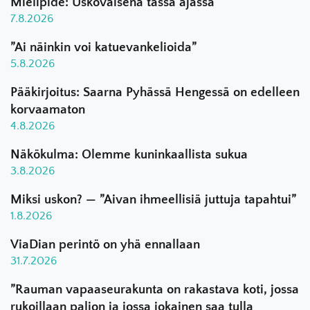
Mielipide: Uskovaisena tässä ajassa
7.8.2026
”Ai näinkin voi katuevankelioida”
5.8.2026
Pääkirjoitus: Saarna Pyhässä Hengessä on edelleen
korvaamaton
4.8.2026
Näkökulma: Olemme kuninkaallista sukua
3.8.2026
Miksi uskon? — ”Aivan ihmeellisiä juttuja tapahtui”
1.8.2026
ViaDian perintö on yhä ennallaan
31.7.2026
”Rauman vapaaseurakunta on rakastava koti, jossa
rukoillaan paljon ja jossa jokainen saa tulla