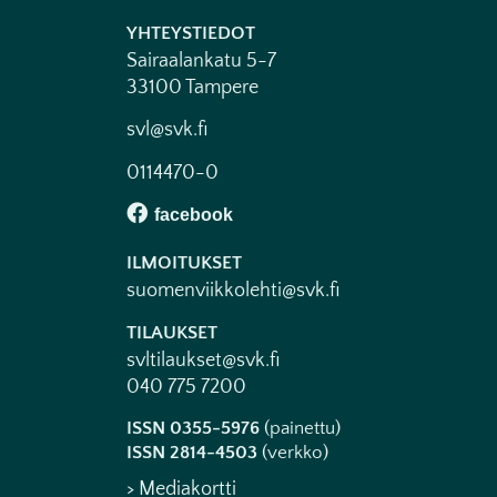
YHTEYSTIEDOT
Sairaalankatu 5-7
33100 Tampere
svl@svk.fi
0114470-0
ILMOITUKSET
suomenviikkolehti@svk.fi
TILAUKSET
svltilaukset@svk.fi
040 775 7200
ISSN 0355-5976
(painettu)
ISSN 2814-4503
(verkko)
> Mediakortti