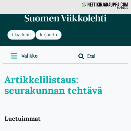
MAINOS
tilaa lehti
kirjaudu
Artikkelilistaus:
seurakunnan tehtävä
Luetuimmat