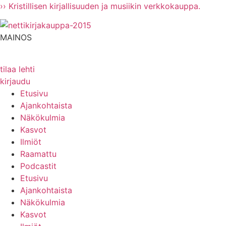
Mene
›› Kristillisen kirjallisuuden ja musiikin verkkokauppa.
sisältöön
MAINOS
tilaa lehti
kirjaudu
Etusivu
Ajankohtaista
Näkökulmia
Kasvot
Ilmiöt
Raamattu
Podcastit
Etusivu
Ajankohtaista
Näkökulmia
Kasvot