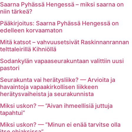
Saarna Pyhässä Hengessä – miksi saarna on
niin tärkeä?
Pääkirjoitus: Saarna Pyhässä Hengessä on
edelleen korvaamaton
Mitä katsot – vahvuusetsivät Raskinnanrannan
telttaleirillä Kihniöllä
Sodankylän vapaaseurakuntaan valittiin uusi
pastori
Seurakunta vai herätysliike? — Arvioita ja
havaintoja vapaakirkollisen liikkeen
herätysvaiheista ja seurakunnista
Miksi uskon? — ”Aivan ihmeellisiä juttuja
tapahtui”
Miksi uskon? — ”Minun ei enää tarvitse olla
itse ohjaksissa”