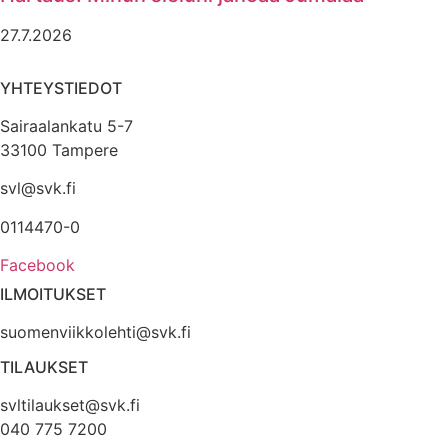
27.7.2026
YHTEYSTIEDOT
Sairaalankatu 5-7
33100 Tampere
svl@svk.fi
0114470-0
Facebook
ILMOITUKSET
suomenviikkolehti@svk.fi
TILAUKSET
svltilaukset@svk.fi
040 775 7200