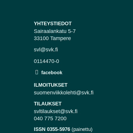
YHTEYSTIEDOT
Sairaalankatu 5-7
33100 Tampere
svl@svk.fi
0114470-0
ILMOITUKSET
suomenviikkolehti@svk.fi
TILAUKSET
svltilaukset@svk.fi
040 775 7200
ISSN 0355-5976
(painettu)