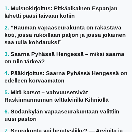
Muistokirjoitus: Pitkäaikainen Espanjan
lähetti pääsi taivaan kotiin
”Rauman vapaaseurakunta on rakastava
koti, jossa rukoillaan paljon ja jossa jokainen
saa tulla kohdatuksi”
Saarna Pyhässä Hengessä – miksi saarna
on niin tärkeä?
Pääkirjoitus: Saarna Pyhässä Hengessä on
edelleen korvaamaton
Mitä katsot – vahvuusetsivät
Raskinnanrannan telttaleirillä Kihniöllä
Sodankylän vapaaseurakuntaan valittiin
uusi pastori
Seurakunta vai herätysliike? — Arvioita ja