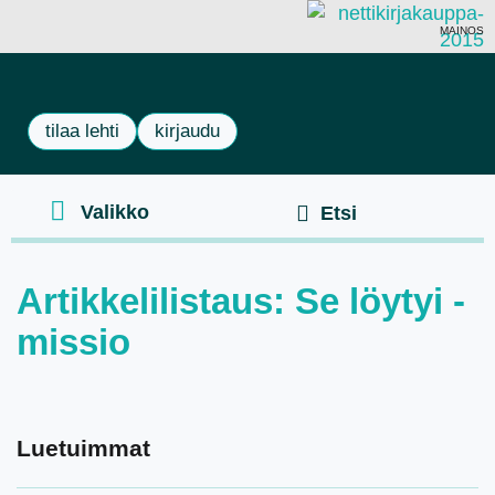
MAINOS
tilaa lehti
kirjaudu
Artikkelilistaus: Se löytyi -
missio
Luetuimmat