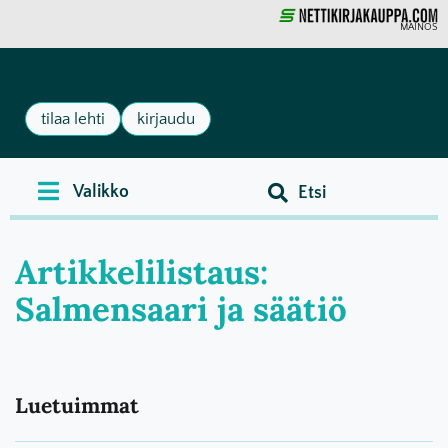
MAINOS
tilaa lehti
kirjaudu
Artikkelilistaus:
Salmensaari ja säätiö
Luetuimmat