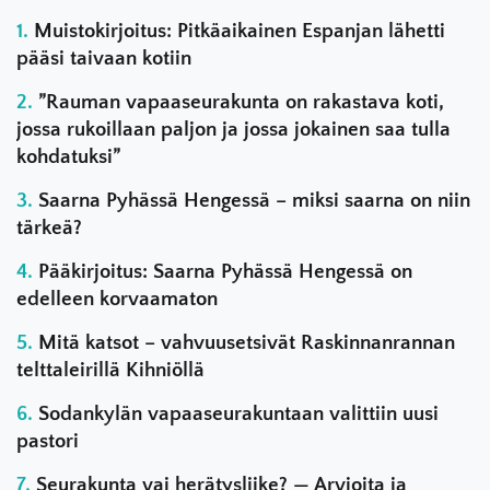
Muistokirjoitus: Pitkäaikainen Espanjan lähetti
pääsi taivaan kotiin
”Rauman vapaaseurakunta on rakastava koti,
jossa rukoillaan paljon ja jossa jokainen saa tulla
kohdatuksi”
Saarna Pyhässä Hengessä – miksi saarna on niin
tärkeä?
Pääkirjoitus: Saarna Pyhässä Hengessä on
edelleen korvaamaton
Mitä katsot – vahvuusetsivät Raskinnanrannan
telttaleirillä Kihniöllä
Sodankylän vapaaseurakuntaan valittiin uusi
pastori
Seurakunta vai herätysliike? — Arvioita ja