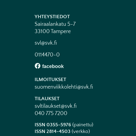
YHTEYSTIEDOT
Sairaalankatu 5-7
33100 Tampere
svl@svk.fi
0114470-0
ILMOITUKSET
suomenviikkolehti@svk.fi
TILAUKSET
svltilaukset@svk.fi
040 775 7200
ISSN 0355-5976
(painettu)
ISSN 2814-4503
(verkko)