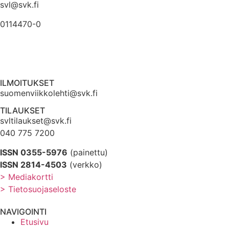
svl@svk.fi
0114470-0
ILMOITUKSET
suomenviikkolehti@svk.fi
TILAUKSET
svltilaukset@svk.fi
040 775 7200
ISSN 0355-5976
(painettu)
ISSN 2814-4503
(verkko)
> Mediakortti
> Tietosuojaseloste
NAVIGOINTI
Etusivu