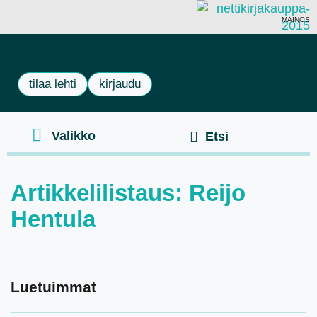
MAINOS
tilaa lehti
kirjaudu
Artikkelilistaus: Reijo
Hentula
Luetuimmat