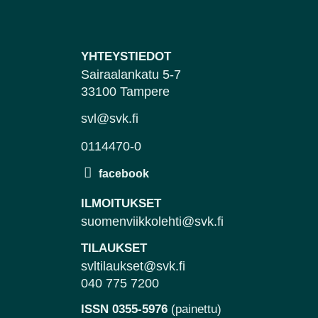
YHTEYSTIEDOT
Sairaalankatu 5-7
33100 Tampere
svl@svk.fi
0114470-0
ILMOITUKSET
suomenviikkolehti@svk.fi
TILAUKSET
svltilaukset@svk.fi
040 775 7200
ISSN 0355-5976
(painettu)