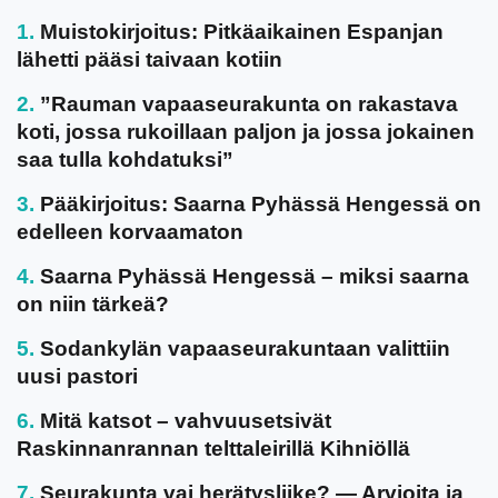
Muistokirjoitus: Pitkäaikainen Espanjan
lähetti pääsi taivaan kotiin
”Rauman vapaaseurakunta on rakastava
koti, jossa rukoillaan paljon ja jossa jokainen
saa tulla kohdatuksi”
Pääkirjoitus: Saarna Pyhässä Hengessä on
edelleen korvaamaton
Saarna Pyhässä Hengessä – miksi saarna
on niin tärkeä?
Sodankylän vapaaseurakuntaan valittiin
uusi pastori
Mitä katsot – vahvuusetsivät
Raskinnanrannan telttaleirillä Kihniöllä
Seurakunta vai herätysliike? — Arvioita ja