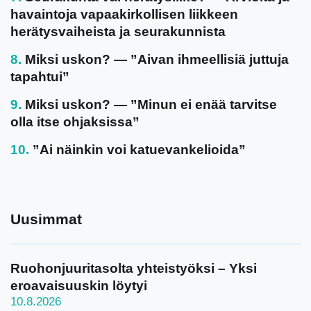
havaintoja vapaakirkollisen liikkeen
herätysvaiheista ja seurakunnista
Miksi uskon? — ”Aivan ihmeellisiä juttuja
tapahtui”
Miksi uskon? — ”Minun ei enää tarvitse
olla itse ohjaksissa”
”Ai näinkin voi katuevankelioida”
Uusimmat
Ruohonjuuritasolta yhteistyöksi – Yksi
eroavaisuuskin löytyi
10.8.2026