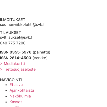
ILMOITUKSET
suomenviikkolehti@svk.fi
TILAUKSET
svltilaukset@svk.fi
040 775 7200
ISSN 0355-5976
(painettu)
ISSN 2814-4503
(verkko)
> Mediakortti
> Tietosuojaseloste
NAVIGOINTI
Etusivu
Ajankohtaista
Näkökulmia
Kasvot