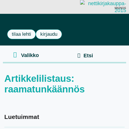
MAINOS
tilaa lehti
kirjaudu
Artikkelilistaus:
raamatunkäännös
Luetuimmat