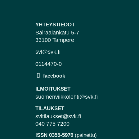
YHTEYSTIEDOT
Sairaalankatu 5-7
33100 Tampere
svl@svk.fi
0114470-0
ILMOITUKSET
suomenviikkolehti@svk.fi
TILAUKSET
svltilaukset@svk.fi
040 775 7200
ISSN 0355-5976
(painettu)