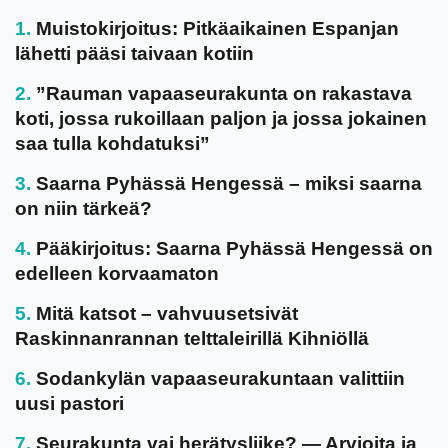
Muistokirjoitus: Pitkäaikainen Espanjan
lähetti pääsi taivaan kotiin
”Rauman vapaaseurakunta on rakastava
koti, jossa rukoillaan paljon ja jossa jokainen
saa tulla kohdatuksi”
Saarna Pyhässä Hengessä – miksi saarna
on niin tärkeä?
Pääkirjoitus: Saarna Pyhässä Hengessä on
edelleen korvaamaton
Mitä katsot – vahvuusetsivät
Raskinnanrannan telttaleirillä Kihniöllä
Sodankylän vapaaseurakuntaan valittiin
uusi pastori
Seurakunta vai herätysliike? — Arvioita ja