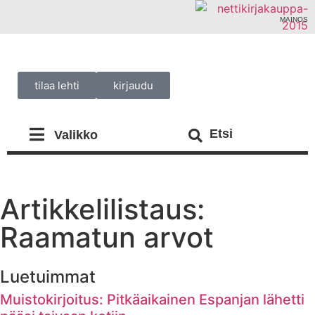
MAINOS
tilaa lehti
kirjaudu
Artikkelilistaus:
Raamatun arvot
Luetuimmat
Muistokirjoitus: Pitkäaikainen Espanjan lähetti