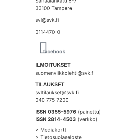
Sairaalankatu 5-7
33100 Tampere
svl@svk.fi
0114470-0
ILMOITUKSET
suomenviikkolehti@svk.fi
TILAUKSET
svltilaukset@svk.fi
040 775 7200
ISSN 0355-5976
(painettu)
ISSN 2814-4503
(verkko)
> Mediakortti
> Tietosuojaseloste