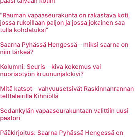
pääsi taivaan kotiin
”Rauman vapaaseurakunta on rakastava koti,
jossa rukoillaan paljon ja jossa jokainen saa
tulla kohdatuksi”
Saarna Pyhässä Hengessä – miksi saarna on
niin tärkeä?
Kolumni: Seuris – kiva kokemus vai
nuorisotyön kruununjalokivi?
Mitä katsot – vahvuusetsivät Raskinnanrannan
telttaleirillä Kihniöllä
Sodankylän vapaaseurakuntaan valittiin uusi
pastori
Pääkirjoitus: Saarna Pyhässä Hengessä on