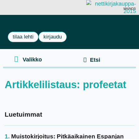
MAINOS
tilaa lehti
kirjaudu
Artikkelilistaus: profeetat
Luetuimmat
Muistokirjoitus: Pitkäaikainen Espanjan