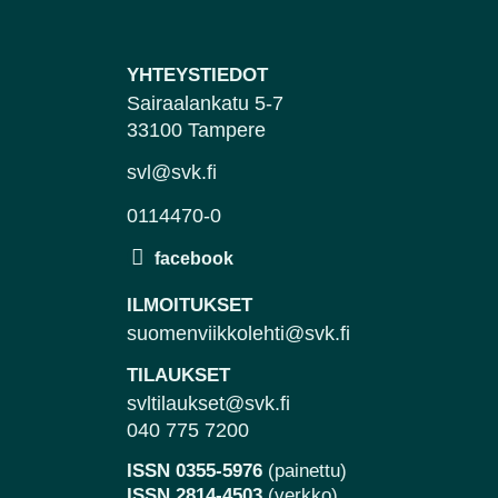
YHTEYSTIEDOT
Sairaalankatu 5-7
33100 Tampere
svl@svk.fi
0114470-0
ILMOITUKSET
suomenviikkolehti@svk.fi
TILAUKSET
svltilaukset@svk.fi
040 775 7200
ISSN 0355-5976
(painettu)
ISSN 2814-4503
(verkko)