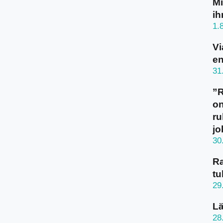
Mi
ih
1.
Vi
en
31
”
on
ru
jo
30
Ra
tu
29
Lä
28