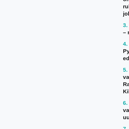
ru
jo
– 
P
ed
va
Ra
Ki
va
uu