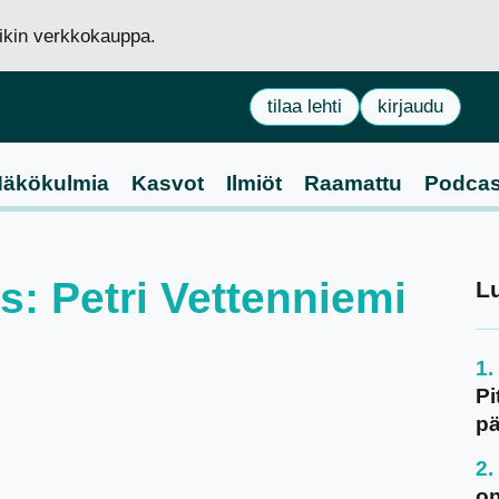
siikin verkkokauppa.
tilaa lehti
kirjaudu
äkökulmia
Kasvot
Ilmiöt
Raamattu
Podcas
us: Petri Vettenniemi
L
Pi
pä
on