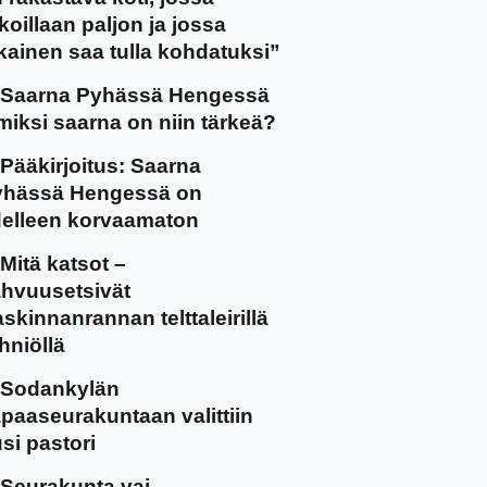
koillaan paljon ja jossa
kainen saa tulla kohdatuksi”
Saarna Pyhässä Hengessä
miksi saarna on niin tärkeä?
Pääkirjoitus: Saarna
yhässä Hengessä on
elleen korvaamaton
Mitä katsot –
hvuusetsivät
skinnanrannan telttaleirillä
hniöllä
Sodankylän
paaseurakuntaan valittiin
si pastori
Seurakunta vai