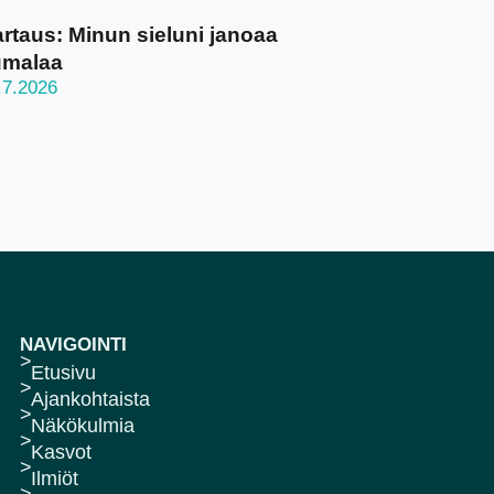
rtaus: Minun sieluni janoaa
umalaa
.7.2026
NAVIGOINTI
Etusivu
Ajankohtaista
Näkökulmia
Kasvot
Ilmiöt