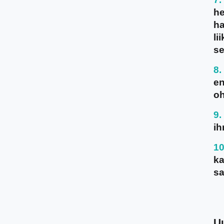
he
ha
li
se
en
oh
ih
ka
sa
U