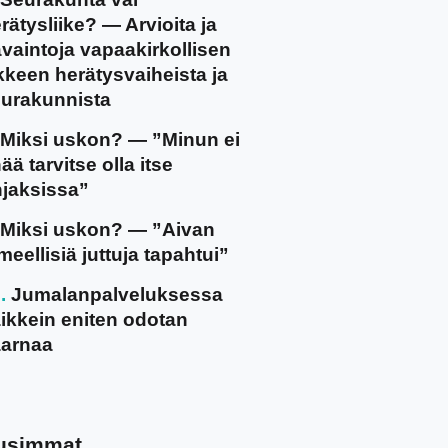
rätysliike? — Arvioita ja
vaintoja vapaakirkollisen
ikkeen herätysvaiheista ja
urakunnista
Miksi uskon? — ”Minun ei
ää tarvitse olla itse
jaksissa”
Miksi uskon? — ”Aivan
meellisiä juttuja tapahtui”
Jumalanpalveluksessa
ikkein eniten odotan
arnaa
usimmat