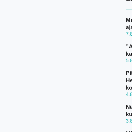
Mi
aj
7.
”A
ka
5.
Pä
He
k
4.
N
ku
3.