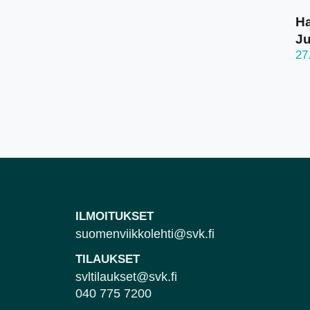
Ha
J
27
ILMOITUKSET
suomenviikkolehti@svk.fi
TILAUKSET
svltilaukset@svk.fi
040 775 7200