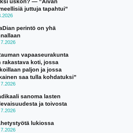
ksi uskon? — ”Aivan
meellisiä juttuja tapahtui”
8.2026
aDian perintö on yhä
nallaan
.7.2026
Rauman vapaaseurakunta
 rakastava koti, jossa
koillaan paljon ja jossa
kainen saa tulla kohdatuksi”
.7.2026
dikaali sanoma lasten
levaisuudesta ja toivosta
.7.2026
hetystyötä lukiossa
.7.2026