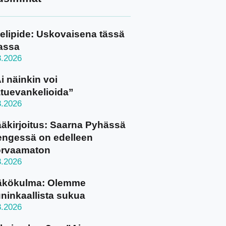
elipide: Uskovaisena tässä
assa
8.2026
i näinkin voi
tuevankelioida”
8.2026
äkirjoitus: Saarna Pyhässä
ngessä on edelleen
orvaamaton
8.2026
äkökulma: Olemme
ninkaallista sukua
8.2026