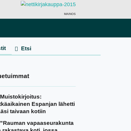
MAINOS
tit
uetuimmat
Muistokirjoitus:
tkäaikainen Espanjan lähetti
äsi taivaan kotiin
”Rauman vapaaseurakunta
 rakastava koti, jossa