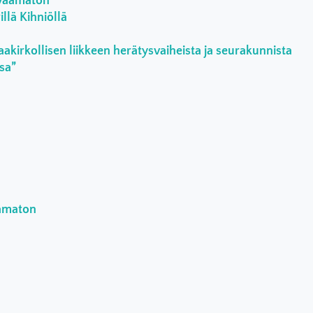
rvaamaton
llä Kihniöllä
aakirkollisen liikkeen herätysvaiheista ja seurakunnista
ssa”
aamaton