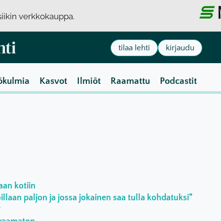
usiikin verkkokauppa.
tilaa lehti
kirjaudu
ökulmia
Kasvot
Ilmiöt
Raamattu
Podcastit
aan kotiin
laan paljon ja jossa jokainen saa tulla kohdatuksi”
?