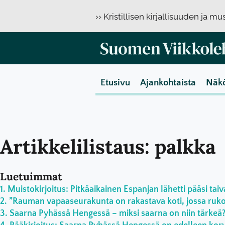
›› Kristillisen kirjallisuuden ja m
Etusivu
Ajankohtaista
Näk
Artikkelilistaus: palkka
Luetuimmat
Muistokirjoitus: Pitkäaikainen Espanjan lähetti pääsi taiv
”Rauman vapaaseurakunta on rakastava koti, jossa rukoil
Saarna Pyhässä Hengessä – miksi saarna on niin tärkeä