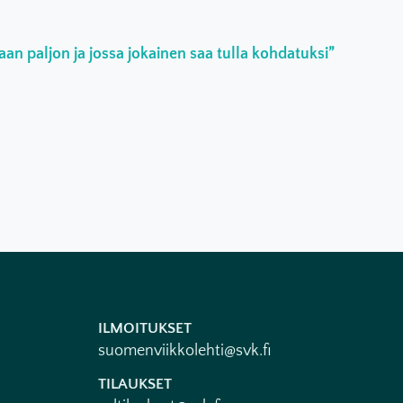
an paljon ja jossa jokainen saa tulla kohdatuksi”
ILMOITUKSET
suomenviikkolehti@svk.fi
TILAUKSET