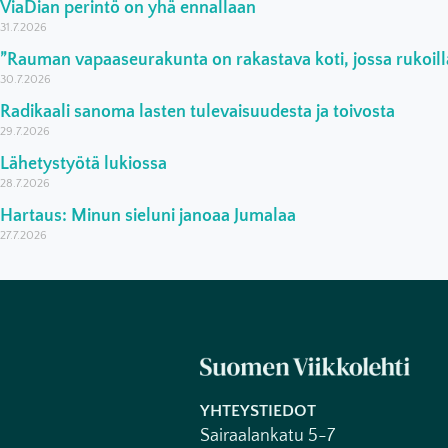
ViaDian perintö on yhä ennallaan
31.7.2026
”Rauman vapaaseurakunta on rakastava koti, jossa rukoilla
30.7.2026
Radikaali sanoma lasten tulevaisuudesta ja toivosta
29.7.2026
Lähetystyötä lukiossa
28.7.2026
Hartaus: Minun sieluni janoaa Jumalaa
27.7.2026
YHTEYSTIEDOT
Sairaalankatu 5-7