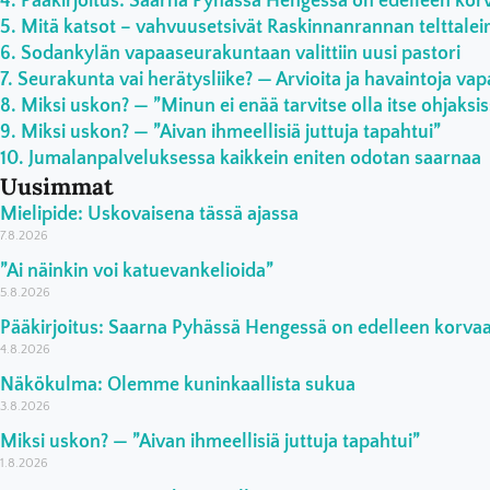
Pääkirjoitus: Saarna Pyhässä Hengessä on edelleen ko
Mitä katsot – vahvuusetsivät Raskinnanrannan telttaleiri
Sodankylän vapaaseurakuntaan valittiin uusi pastori
Seurakunta vai herätysliike? — Arvioita ja havaintoja vap
Miksi uskon? — ”Minun ei enää tarvitse olla itse ohjaksi
Miksi uskon? — ”Aivan ihmeellisiä juttuja tapahtui”
Jumalanpalveluksessa kaikkein eniten odotan saarnaa
Uusimmat
Mielipide: Uskovaisena tässä ajassa
7.8.2026
”Ai näinkin voi katuevankelioida”
5.8.2026
Pääkirjoitus: Saarna Pyhässä Hengessä on edelleen korv
4.8.2026
Näkökulma: Olemme kuninkaallista sukua
3.8.2026
Miksi uskon? — ”Aivan ihmeellisiä juttuja tapahtui”
1.8.2026