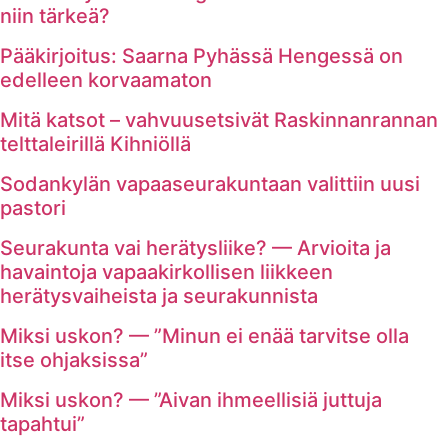
niin tärkeä?
Pääkirjoitus: Saarna Pyhässä Hengessä on
edelleen korvaamaton
Mitä katsot – vahvuusetsivät Raskinnanrannan
telttaleirillä Kihniöllä
Sodankylän vapaaseurakuntaan valittiin uusi
pastori
Seurakunta vai herätysliike? — Arvioita ja
havaintoja vapaakirkollisen liikkeen
herätysvaiheista ja seurakunnista
Miksi uskon? — ”Minun ei enää tarvitse olla
itse ohjaksissa”
Miksi uskon? — ”Aivan ihmeellisiä juttuja
tapahtui”