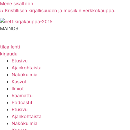
Mene sisältöön
›› Kristillisen kirjallisuuden ja musiikin verkkokauppa.
MAINOS
tilaa lehti
kirjaudu
Etusivu
Ajankohtaista
Näkökulmia
Kasvot
Ilmiöt
Raamattu
Podcastit
Etusivu
Ajankohtaista
Näkökulmia