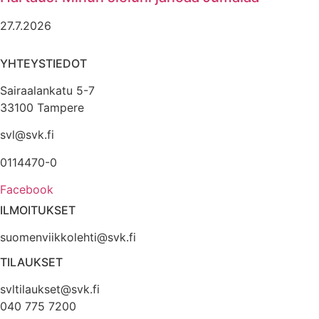
27.7.2026
YHTEYSTIEDOT
Sairaalankatu 5-7
33100 Tampere
svl@svk.fi
0114470-0
Facebook
ILMOITUKSET
suomenviikkolehti@svk.fi
TILAUKSET
svltilaukset@svk.fi
040 775 7200