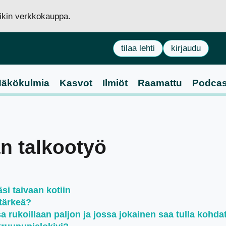
siikin verkkokauppa.
tilaa lehti
kirjaudu
äkökulmia
Kasvot
Ilmiöt
Raamattu
Podcas
an talkootyö
si taivaan kotiin
tärkeä?
rukoillaan paljon ja jossa jokainen saa tulla kohda