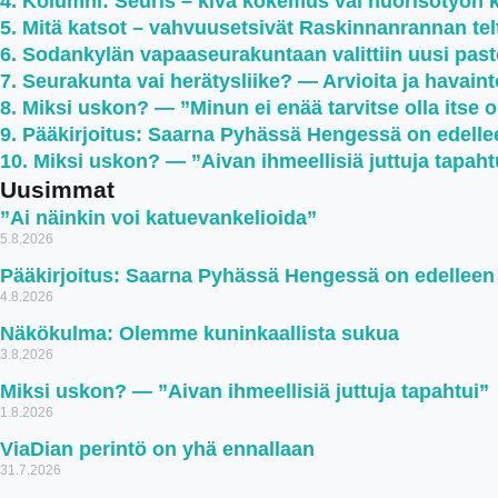
Kolumni: Seuris – kiva kokemus vai nuorisotyön 
Mitä katsot – vahvuusetsivät Raskinnanrannan teltt
Sodankylän vapaaseurakuntaan valittiin uusi past
Seurakunta vai herätysliike? — Arvioita ja havaint
Miksi uskon? — ”Minun ei enää tarvitse olla itse 
Pääkirjoitus: Saarna Pyhässä Hengessä on edell
Miksi uskon? — ”Aivan ihmeellisiä juttuja tapaht
Uusimmat
”Ai näinkin voi katuevankelioida”
5.8.2026
Pääkirjoitus: Saarna Pyhässä Hengessä on edellee
4.8.2026
Näkökulma: Olemme kuninkaallista sukua
3.8.2026
Miksi uskon? — ”Aivan ihmeellisiä juttuja tapahtui”
1.8.2026
ViaDian perintö on yhä ennallaan
31.7.2026