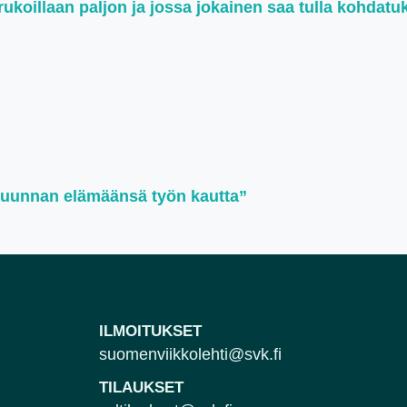
koillaan paljon ja jossa jokainen saa tulla kohdatu
suunnan elämäänsä työn kautta”
ILMOITUKSET
suomenviikkolehti@svk.fi
TILAUKSET