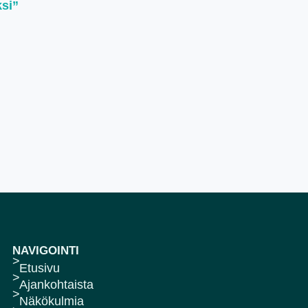
ksi”
NAVIGOINTI
Etusivu
Ajankohtaista
Näkökulmia