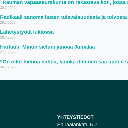
”Rauman vapaaseurakunta on rakastava koti, jossa ru
30.7.2026
Radikaali sanoma lasten tulevaisuudesta ja toivosta
29.7.2026
Lähetystyötä lukiossa
28.7.2026
Hartaus: Minun sieluni janoaa Jumalaa
27.7.2026
”On ollut hienoa nähdä, kuinka ihminen saa uuden 
26.7.2026
YHTEYSTIEDOT
Sairaalankatu 5-7