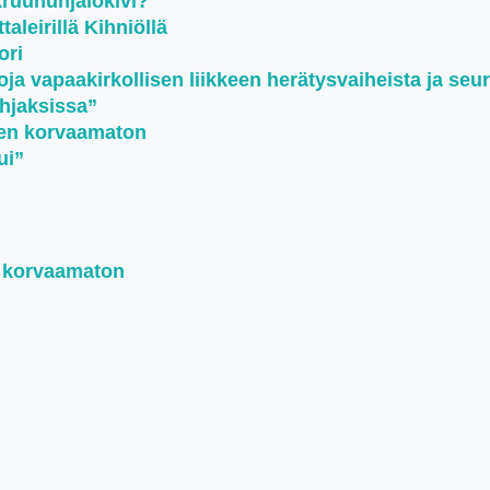
kruununjalokivi?
aleirillä Kihniöllä
ori
oja vapaakirkollisen liikkeen herätysvaiheista ja seu
ohjaksissa”
een korvaamaton
ui”
n korvaamaton