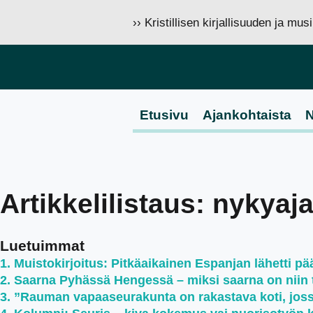
›› Kristillisen kirjallisuuden ja mu
Etusivu
Ajankohtaista
N
Artikkelilistaus: nykyaj
Luetuimmat
Muistokirjoitus: Pitkäaikainen Espanjan lähetti pää
Saarna Pyhässä Hengessä – miksi saarna on niin 
”Rauman vapaaseurakunta on rakastava koti, jossa 