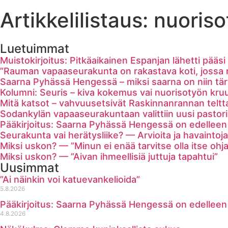
Artikkelilistaus: nuori
Luetuimmat
Muistokirjoitus: Pitkäaikainen Espanjan lähetti pääsi 
”Rauman vapaaseurakunta on rakastava koti, jossa ruk
Saarna Pyhässä Hengessä – miksi saarna on niin tä
Kolumni: Seuris – kiva kokemus vai nuorisotyön kruu
Mitä katsot – vahvuusetsivät Raskinnanrannan telttale
Sodankylän vapaaseurakuntaan valittiin uusi pastori
Pääkirjoitus: Saarna Pyhässä Hengessä on edellee
Seurakunta vai herätysliike? — Arvioita ja havaintoja
Miksi uskon? — ”Minun ei enää tarvitse olla itse ohj
Miksi uskon? — ”Aivan ihmeellisiä juttuja tapahtui”
Uusimmat
”Ai näinkin voi katuevankelioida”
5.8.2026
Pääkirjoitus: Saarna Pyhässä Hengessä on edellee
4.8.2026