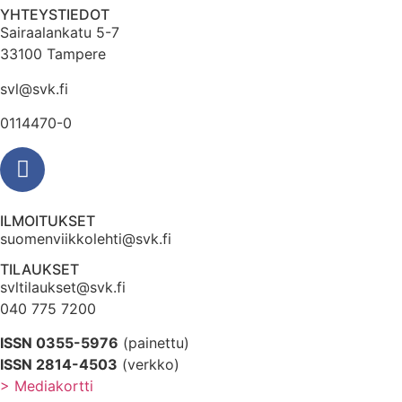
YHTEYSTIEDOT
Sairaalankatu 5-7
33100 Tampere
svl@svk.fi
0114470-0
ILMOITUKSET
suomenviikkolehti@svk.fi
TILAUKSET
svltilaukset@svk.fi
040 775 7200
ISSN 0355-5976
(painettu)
ISSN 2814-4503
(verkko)
> Mediakortti