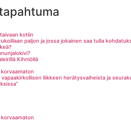
sotapahtuma
taivaan kotiin
oillaan paljon ja jossa jokainen saa tulla kohdatuks
rkeä?
nunjalokivi?
irillä Kihniöllä
n korvaamaton
 vapaakirkollisen liikkeen herätysvaiheista ja seurak
aksissa”
n korvaamaton