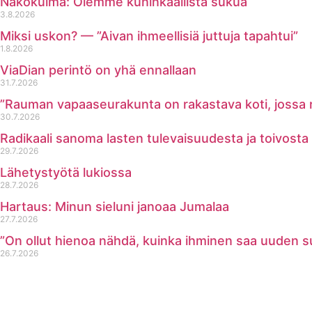
Näkökulma: Olemme kuninkaallista sukua
3.8.2026
Miksi uskon? — ”Aivan ihmeellisiä juttuja tapahtui”
1.8.2026
ViaDian perintö on yhä ennallaan
31.7.2026
”Rauman vapaaseurakunta on rakastava koti, jossa ruk
30.7.2026
Radikaali sanoma lasten tulevaisuudesta ja toivosta
29.7.2026
Lähetystyötä lukiossa
28.7.2026
Hartaus: Minun sieluni janoaa Jumalaa
27.7.2026
”On ollut hienoa nähdä, kuinka ihminen saa uuden 
26.7.2026