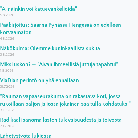
”Ai näinkin voi katuevankelioida”
5.8.2026
Pääkirjoitus: Saarna Pyhässä Hengessä on edelleen
korvaamaton
4.8.2026
Näkökulma: Olemme kuninkaallista sukua
3.8.2026
Miksi uskon? — ”Aivan ihmeellisiä juttuja tapahtui”
1.8.2026
ViaDian perintö on yhä ennallaan
31.7.2026
”Rauman vapaaseurakunta on rakastava koti, jossa
rukoillaan paljon ja jossa jokainen saa tulla kohdatuksi”
30.7.2026
Radikaali sanoma lasten tulevaisuudesta ja toivosta
29.7.2026
Lähetystyötä lukiossa