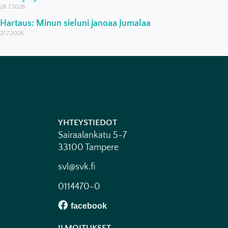
28.7.2026
Hartaus: Minun sieluni janoaa Jumalaa
27.7.2026
YHTEYSTIEDOT
Sairaalankatu 5-7
33100 Tampere
svl@svk.fi
0114470-0