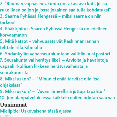
”Rauman vapaaseurakunta on rakastava koti, jossa
rukoillaan paljon ja jossa jokainen saa tulla kohdatuksi”
Saarna Pyhässä Hengessä – miksi saarna on niin
tärkeä?
Pääkirjoitus: Saarna Pyhässä Hengessä on edelleen
korvaamaton
Mitä katsot – vahvuusetsivät Raskinnanrannan
telttaleirillä Kihniöllä
Sodankylän vapaaseurakuntaan valittiin uusi pastori
Seurakunta vai herätysliike? — Arvioita ja havaintoja
vapaakirkollisen liikkeen herätysvaiheista ja
seurakunnista
Miksi uskon? — ”Minun ei enää tarvitse olla itse
ohjaksissa”
Miksi uskon? — ”Aivan ihmeellisiä juttuja tapahtui”
Jumalanpalveluksessa kaikkein eniten odotan saarnaa
Uusimmat
Mielipide: Uskovaisena tässä ajassa
7.8.2026