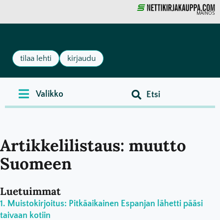
MAINOS
tilaa lehti
kirjaudu
Artikkelilistaus: muutto
Suomeen
Luetuimmat
Muistokirjoitus: Pitkäaikainen Espanjan lähetti pääsi
taivaan kotiin