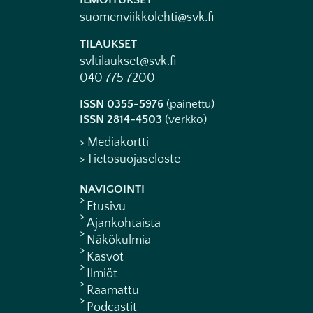
ILMOITUKSET
suomenviikkolehti@svk.fi
TILAUKSET
svltilaukset@svk.fi
040 775 7200
ISSN 0355-5976
(painettu)
ISSN 2814-4503
(verkko)
> Mediakortti
> Tietosuojaseloste
NAVIGOINTI
Etusivu
Ajankohtaista
Näkökulmia
Kasvot
Ilmiöt
Raamattu
Podcastit