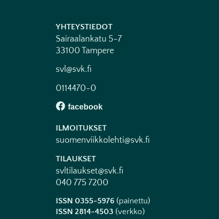
YHTEYSTIEDOT
Sairaalankatu 5-7
33100 Tampere
svl@svk.fi
0114470-0
ILMOITUKSET
suomenviikkolehti@svk.fi
TILAUKSET
svltilaukset@svk.fi
040 775 7200
ISSN 0355-5976
(painettu)
ISSN 2814-4503
(verkko)