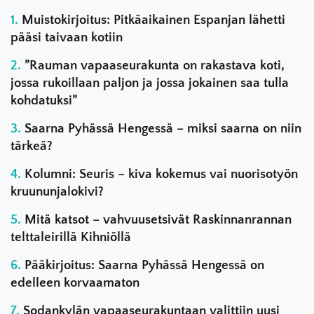
Muistokirjoitus: Pitkäaikainen Espanjan lähetti
pääsi taivaan kotiin
”Rauman vapaaseurakunta on rakastava koti,
jossa rukoillaan paljon ja jossa jokainen saa tulla
kohdatuksi”
Saarna Pyhässä Hengessä – miksi saarna on niin
tärkeä?
Kolumni: Seuris – kiva kokemus vai nuorisotyön
kruununjalokivi?
Mitä katsot – vahvuusetsivät Raskinnanrannan
telttaleirillä Kihniöllä
Pääkirjoitus: Saarna Pyhässä Hengessä on
edelleen korvaamaton
Sodankylän vapaaseurakuntaan valittiin uusi