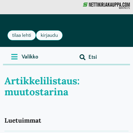
MAINOS
tilaa lehti
kirjaudu
Artikkelilistaus:
muutostarina
Luetuimmat