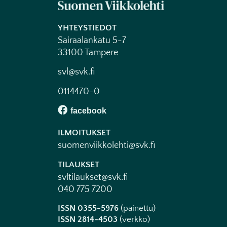
YHTEYSTIEDOT
Sairaalankatu 5-7
33100 Tampere
svl@svk.fi
0114470-0
ILMOITUKSET
suomenviikkolehti@svk.fi
TILAUKSET
svltilaukset@svk.fi
040 775 7200
ISSN 0355-5976
(painettu)
ISSN 2814-4503
(verkko)