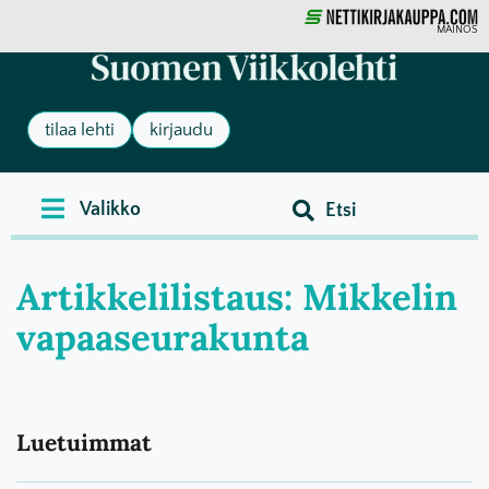
MAINOS
tilaa lehti
kirjaudu
Artikkelilistaus: Mikkelin
vapaaseurakunta
Luetuimmat