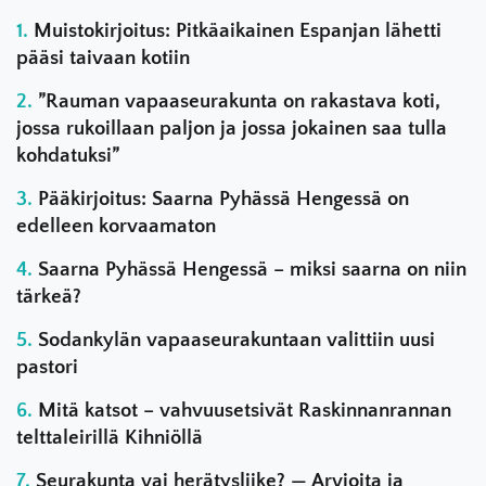
Muistokirjoitus: Pitkäaikainen Espanjan lähetti
pääsi taivaan kotiin
”Rauman vapaaseurakunta on rakastava koti,
jossa rukoillaan paljon ja jossa jokainen saa tulla
kohdatuksi”
Pääkirjoitus: Saarna Pyhässä Hengessä on
edelleen korvaamaton
Saarna Pyhässä Hengessä – miksi saarna on niin
tärkeä?
Sodankylän vapaaseurakuntaan valittiin uusi
pastori
Mitä katsot – vahvuusetsivät Raskinnanrannan
telttaleirillä Kihniöllä
Seurakunta vai herätysliike? — Arvioita ja