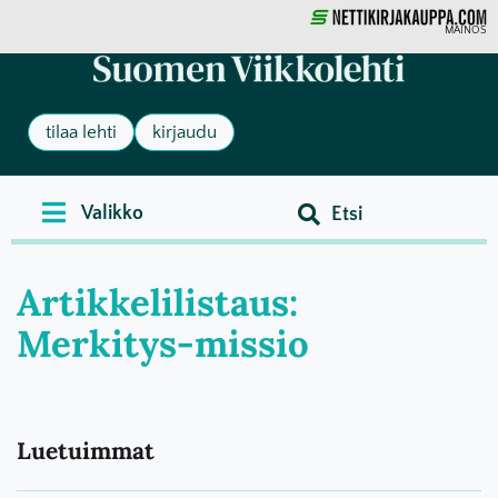
MAINOS
tilaa lehti
kirjaudu
Artikkelilistaus:
Merkitys-missio
Luetuimmat