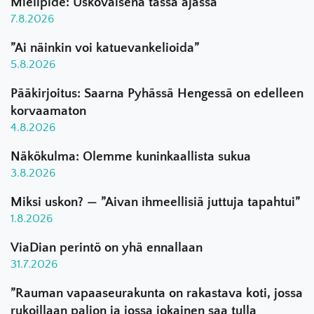
Mielipide: Uskovaisena tässä ajassa
7.8.2026
”Ai näinkin voi katuevankelioida”
5.8.2026
Pääkirjoitus: Saarna Pyhässä Hengessä on edelleen
korvaamaton
4.8.2026
Näkökulma: Olemme kuninkaallista sukua
3.8.2026
Miksi uskon? — ”Aivan ihmeellisiä juttuja tapahtui”
1.8.2026
ViaDian perintö on yhä ennallaan
31.7.2026
”Rauman vapaaseurakunta on rakastava koti, jossa
rukoillaan paljon ja jossa jokainen saa tulla