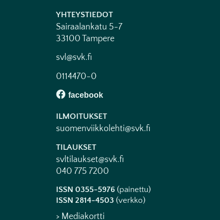
YHTEYSTIEDOT
Sairaalankatu 5-7
33100 Tampere
svl@svk.fi
0114470-0
ILMOITUKSET
suomenviikkolehti@svk.fi
TILAUKSET
svltilaukset@svk.fi
040 775 7200
ISSN 0355-5976
(painettu)
ISSN 2814-4503
(verkko)
> Mediakortti