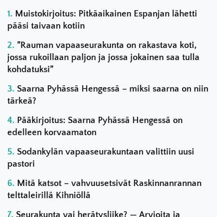
Muistokirjoitus: Pitkäaikainen Espanjan lähetti
pääsi taivaan kotiin
”Rauman vapaaseurakunta on rakastava koti,
jossa rukoillaan paljon ja jossa jokainen saa tulla
kohdatuksi”
Saarna Pyhässä Hengessä – miksi saarna on niin
tärkeä?
Pääkirjoitus: Saarna Pyhässä Hengessä on
edelleen korvaamaton
Sodankylän vapaaseurakuntaan valittiin uusi
pastori
Mitä katsot – vahvuusetsivät Raskinnanrannan
telttaleirillä Kihniöllä
Seurakunta vai herätysliike? — Arvioita ja