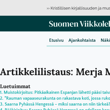
›› Kristillisen kirjallisuuden ja m
Etusivu
Ajankohtaista
Näk
Artikkelilistaus: Merja
Luetuimmat
Muistokirjoitus: Pitkäaikainen Espanjan lähetti pääsi taiv
”Rauman vapaaseurakunta on rakastava koti, jossa rukoil
Saarna Pyhässä Hengessä – miksi saarna on niin tärkeä