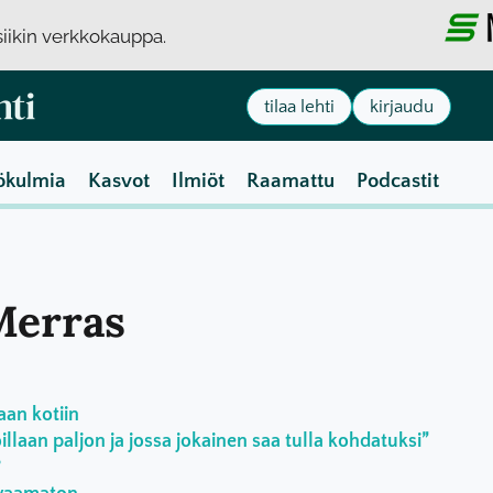
usiikin verkkokauppa.
tilaa lehti
kirjaudu
ökulmia
Kasvot
Ilmiöt
Raamattu
Podcastit
 Merras
aan kotiin
laan paljon ja jossa jokainen saa tulla kohdatuksi”
?