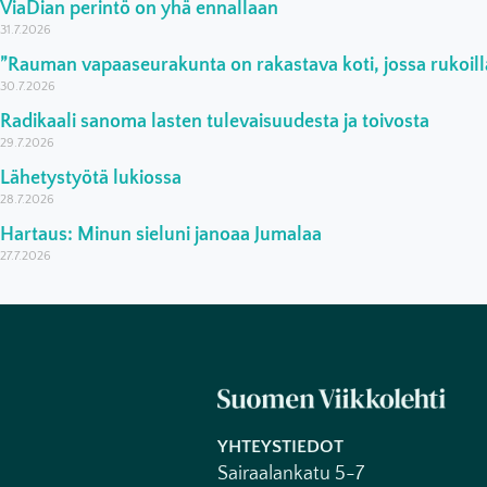
ViaDian perintö on yhä ennallaan
31.7.2026
”Rauman vapaaseurakunta on rakastava koti, jossa rukoilla
30.7.2026
Radikaali sanoma lasten tulevaisuudesta ja toivosta
29.7.2026
Lähetystyötä lukiossa
28.7.2026
Hartaus: Minun sieluni janoaa Jumalaa
27.7.2026
YHTEYSTIEDOT
Sairaalankatu 5-7