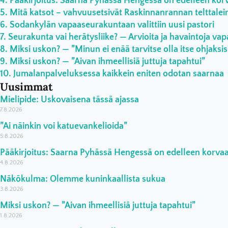
Pääkirjoitus: Saarna Pyhässä Hengessä on edelleen ko
Mitä katsot – vahvuusetsivät Raskinnanrannan telttaleiri
Sodankylän vapaaseurakuntaan valittiin uusi pastori
Seurakunta vai herätysliike? — Arvioita ja havaintoja vap
Miksi uskon? — ”Minun ei enää tarvitse olla itse ohjaksi
Miksi uskon? — ”Aivan ihmeellisiä juttuja tapahtui”
Jumalanpalveluksessa kaikkein eniten odotan saarnaa
Uusimmat
Mielipide: Uskovaisena tässä ajassa
7.8.2026
”Ai näinkin voi katuevankelioida”
5.8.2026
Pääkirjoitus: Saarna Pyhässä Hengessä on edelleen korv
4.8.2026
Näkökulma: Olemme kuninkaallista sukua
3.8.2026
Miksi uskon? — ”Aivan ihmeellisiä juttuja tapahtui”
1.8.2026