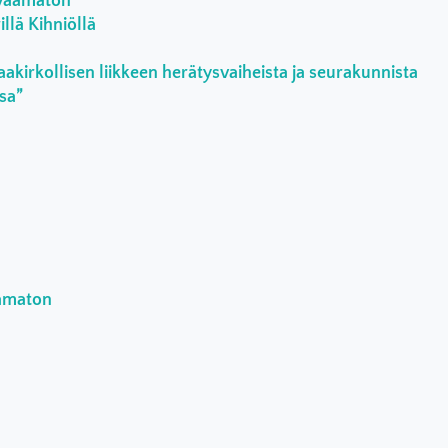
rvaamaton
llä Kihniöllä
aakirkollisen liikkeen herätysvaiheista ja seurakunnista
ssa”
aamaton