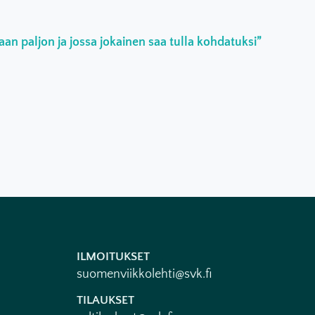
an paljon ja jossa jokainen saa tulla kohdatuksi”
ILMOITUKSET
suomenviikkolehti@svk.fi
TILAUKSET