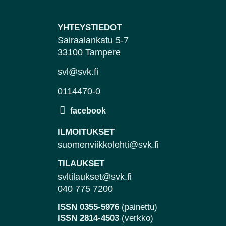
YHTEYSTIEDOT
Sairaalankatu 5-7
33100 Tampere
svl@svk.fi
0114470-0
ILMOITUKSET
suomenviikkolehti@svk.fi
TILAUKSET
svltilaukset@svk.fi
040 775 7200
ISSN 0355-5976
(painettu)
ISSN 2814-4503
(verkko)