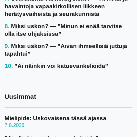
havaintoja vapaakirkollisen liikkeen
herätysvaiheista ja seurakunnista
Miksi uskon? — ”Minun ei enää tarvitse
olla itse ohjaksissa”
Miksi uskon? — ”Aivan ihmeellisiä juttuja
tapahtui”
”Ai näinkin voi katuevankelioida”
Uusimmat
Mielipide: Uskovaisena tässä ajassa
7.8.2026