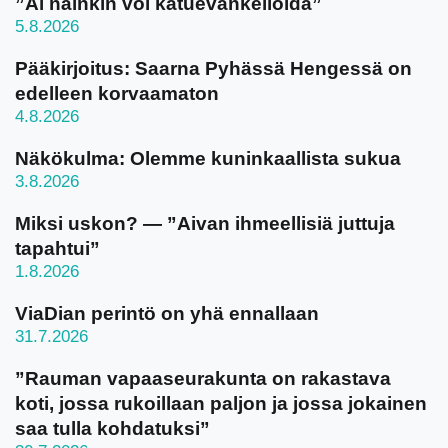
”Ai näinkin voi katuevankelioida”
5.8.2026
Pääkirjoitus: Saarna Pyhässä Hengessä on
edelleen korvaamaton
4.8.2026
Näkökulma: Olemme kuninkaallista sukua
3.8.2026
Miksi uskon? — ”Aivan ihmeellisiä juttuja
tapahtui”
1.8.2026
ViaDian perintö on yhä ennallaan
31.7.2026
”Rauman vapaaseurakunta on rakastava
koti, jossa rukoillaan paljon ja jossa jokainen
saa tulla kohdatuksi”