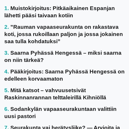
Muistokirjoitus: Pitkäaikainen Espanjan
lähetti pääsi taivaan kotiin
”Rauman vapaaseurakunta on rakastava
koti, jossa rukoillaan paljon ja jossa jokainen
saa tulla kohdatuksi”
Saarna Pyhässä Hengessä – miksi saarna
on niin tärkeä?
Pääkirjoitus: Saarna Pyhässä Hengessä on
edelleen korvaamaton
Mitä katsot – vahvuusetsivät
Raskinnanrannan telttaleirillä Kihniöllä
Sodankylän vapaaseurakuntaan valittiin
uusi pastori
Seurakunta vai herätysliike? — Arvioita ja