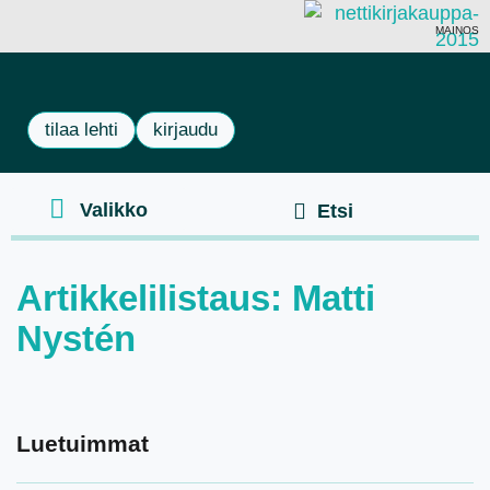
MAINOS
tilaa lehti
kirjaudu
Artikkelilistaus: Matti
Nystén
Luetuimmat