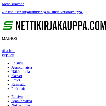
Mene sisältöön
›› Kristillisen kirjallisuuden ja musiikin verkkokauppa.
MAINOS
tilaa lehti
kirjaudu
Etusivu
Ajankohtaista
Näkökulmia
Kasvot
Ilmiöt
Raamattu
Podcastit
Etusivu
Ajankohtaista
Näkökulmia