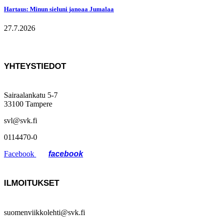
Hartaus: Minun sieluni janoaa Jumalaa
27.7.2026
YHTEYSTIEDOT
Sairaalankatu 5-7
33100 Tampere
svl@svk.fi
0114470-0
Facebook
ILMOITUKSET
suomenviikkolehti@svk.fi