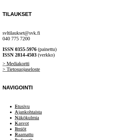
TILAUKSET
svltilaukset@svk.fi
040 775 7200
ISSN 0355-5976
(painettu)
ISSN 2814-4503
(verkko)
> Mediakortti
> Tietosuojaseloste
NAVIGOINTI
Etusivu
Ajankohtaista
Näkökulmia
Kasvot
Ilmiöt
Raamattu