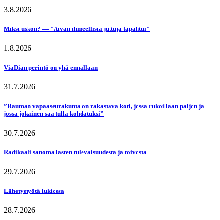
3.8.2026
Miksi uskon? — ”Aivan ihmeellisiä juttuja tapahtui”
1.8.2026
ViaDian perintö on yhä ennallaan
31.7.2026
”Rauman vapaaseurakunta on rakastava koti, jossa rukoillaan paljon ja
jossa jokainen saa tulla kohdatuksi”
30.7.2026
Radikaali sanoma lasten tulevaisuudesta ja toivosta
29.7.2026
Lähetystyötä lukiossa
28.7.2026