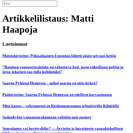
Artikkelilistaus: Matti
Haapoja
Luetuimmat
Muistokirjoitus: Pitkäaikainen Espanjan lähetti pääsi taivaan kotiin
”Rauman vapaaseurakunta on rakastava koti, jossa rukoillaan paljon ja
jossa jokainen saa tulla kohdatuksi”
Saarna Pyhässä Hengessä – miksi saarna on niin tärkeä?
Pääkirjoitus: Saarna Pyhässä Hengessä on edelleen korvaamaton
Mitä katsot – vahvuusetsivät Raskinnanrannan telttaleirillä Kihniöllä
Sodankylän vapaaseurakuntaan valittiin uusi pastori
Seurakunta vai herätysliike? — Arvioita ja havaintoja vapaakirkollisen