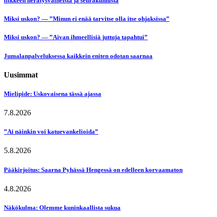
liikkeen herätysvaiheista ja seurakunnista
Miksi uskon? — ”Minun ei enää tarvitse olla itse ohjaksissa”
Miksi uskon? — ”Aivan ihmeellisiä juttuja tapahtui”
Jumalanpalveluksessa kaikkein eniten odotan saarnaa
Uusimmat
Mielipide: Uskovaisena tässä ajassa
7.8.2026
”Ai näinkin voi katuevankelioida”
5.8.2026
Pääkirjoitus: Saarna Pyhässä Hengessä on edelleen korvaamaton
4.8.2026
Näkökulma: Olemme kuninkaallista sukua