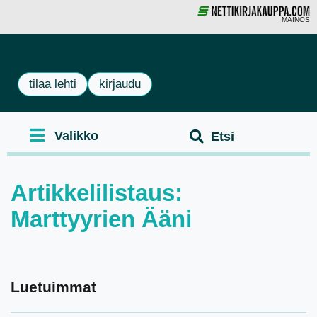
MAINOS
tilaa lehti
kirjaudu
Artikkelilistaus:
Marttyyrien Ääni
Luetuimmat