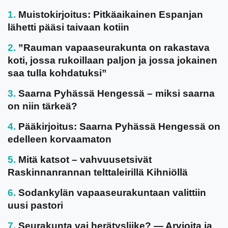
Muistokirjoitus: Pitkäaikainen Espanjan
lähetti pääsi taivaan kotiin
”Rauman vapaaseurakunta on rakastava
koti, jossa rukoillaan paljon ja jossa jokainen
saa tulla kohdatuksi”
Saarna Pyhässä Hengessä – miksi saarna
on niin tärkeä?
Pääkirjoitus: Saarna Pyhässä Hengessä on
edelleen korvaamaton
Mitä katsot – vahvuusetsivät
Raskinnanrannan telttaleirillä Kihniöllä
Sodankylän vapaaseurakuntaan valittiin
uusi pastori
Seurakunta vai herätysliike? — Arvioita ja