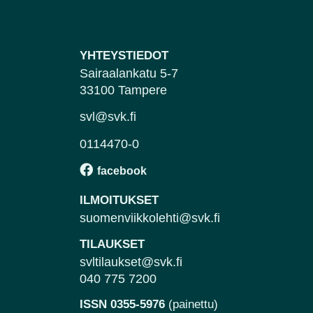
YHTEYSTIEDOT
Sairaalankatu 5-7
33100 Tampere
svl@svk.fi
0114470-0
ILMOITUKSET
suomenviikkolehti@svk.fi
TILAUKSET
svltilaukset@svk.fi
040 775 7200
ISSN 0355-5976
(painettu)