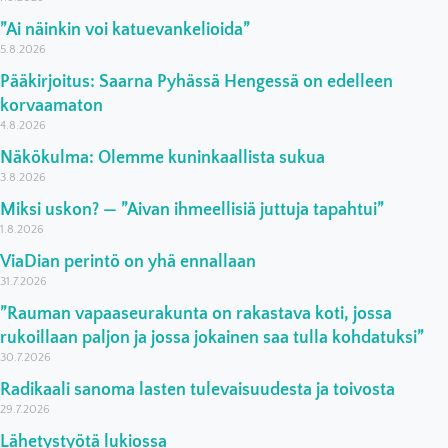
”Ai näinkin voi katuevankelioida”
5.8.2026
Pääkirjoitus: Saarna Pyhässä Hengessä on edelleen
korvaamaton
4.8.2026
Näkökulma: Olemme kuninkaallista sukua
3.8.2026
Miksi uskon? — ”Aivan ihmeellisiä juttuja tapahtui”
1.8.2026
ViaDian perintö on yhä ennallaan
31.7.2026
”Rauman vapaaseurakunta on rakastava koti, jossa
rukoillaan paljon ja jossa jokainen saa tulla kohdatuksi”
30.7.2026
Radikaali sanoma lasten tulevaisuudesta ja toivosta
29.7.2026
Lähetystyötä lukiossa