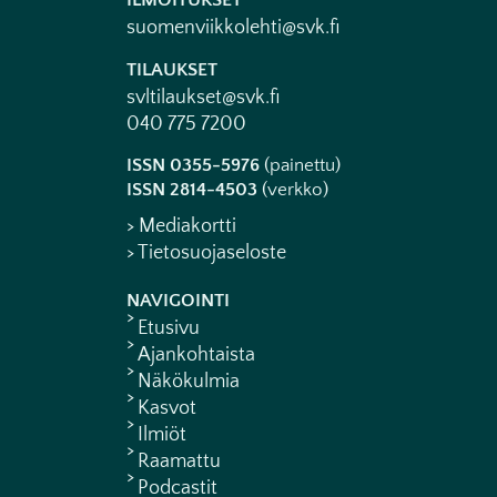
ILMOITUKSET
suomenviikkolehti@svk.fi
TILAUKSET
svltilaukset@svk.fi
040 775 7200
ISSN 0355-5976
(painettu)
ISSN 2814-4503
(verkko)
> Mediakortti
> Tietosuojaseloste
NAVIGOINTI
Etusivu
Ajankohtaista
Näkökulmia
Kasvot
Ilmiöt
Raamattu
Podcastit