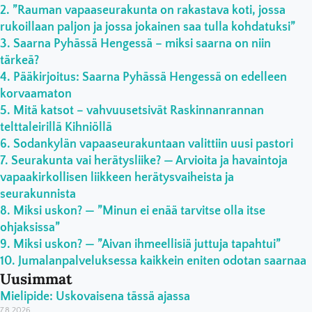
”Rauman vapaaseurakunta on rakastava koti, jossa
rukoillaan paljon ja jossa jokainen saa tulla kohdatuksi”
Saarna Pyhässä Hengessä – miksi saarna on niin
tärkeä?
Pääkirjoitus: Saarna Pyhässä Hengessä on edelleen
korvaamaton
Mitä katsot – vahvuusetsivät Raskinnanrannan
telttaleirillä Kihniöllä
Sodankylän vapaaseurakuntaan valittiin uusi pastori
Seurakunta vai herätysliike? — Arvioita ja havaintoja
vapaakirkollisen liikkeen herätysvaiheista ja
seurakunnista
Miksi uskon? — ”Minun ei enää tarvitse olla itse
ohjaksissa”
Miksi uskon? — ”Aivan ihmeellisiä juttuja tapahtui”
Jumalanpalveluksessa kaikkein eniten odotan saarnaa
Uusimmat
Mielipide: Uskovaisena tässä ajassa
7.8.2026