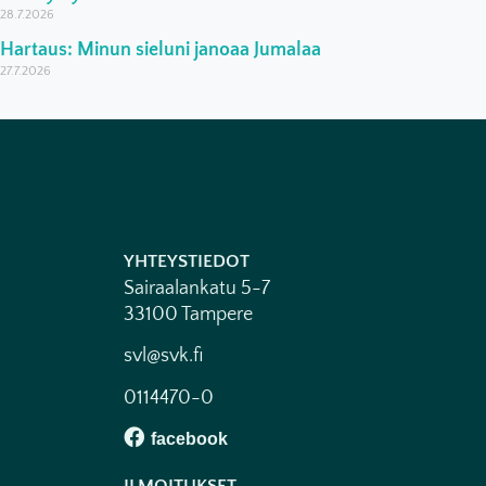
28.7.2026
Hartaus: Minun sieluni janoaa Jumalaa
27.7.2026
YHTEYSTIEDOT
Sairaalankatu 5-7
33100 Tampere
svl@svk.fi
0114470-0