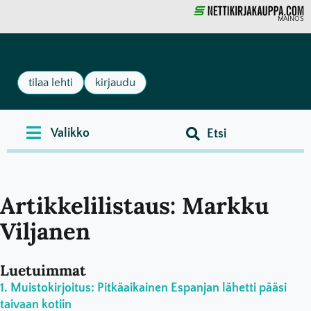
MAINOS
tilaa lehti
kirjaudu
Artikkelilistaus: Markku
Viljanen
Luetuimmat
Muistokirjoitus: Pitkäaikainen Espanjan lähetti pääsi
taivaan kotiin