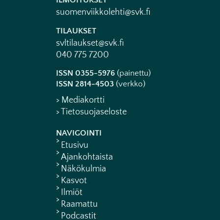
ILMOITUKSET
suomenviikkolehti@svk.fi
TILAUKSET
svltilaukset@svk.fi
040 775 7200
ISSN 0355-5976
(painettu)
ISSN 2814-4503
(verkko)
> Mediakortti
> Tietosuojaseloste
NAVIGOINTI
Etusivu
Ajankohtaista
Näkökulmia
Kasvot
Ilmiöt
Raamattu
Podcastit