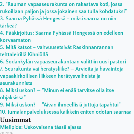
”Rauman vapaaseurakunta on rakastava koti, jossa
rukoillaan paljon ja jossa jokainen saa tulla kohdatuksi”
Saarna Pyhässä Hengessä – miksi saarna on niin
tärkeä?
Pääkirjoitus: Saarna Pyhässä Hengessä on edelleen
korvaamaton
Mitä katsot – vahvuusetsivät Raskinnanrannan
telttaleirillä Kihniöllä
Sodankylän vapaaseurakuntaan valittiin uusi pastori
Seurakunta vai herätysliike? — Arvioita ja havaintoja
vapaakirkollisen liikkeen herätysvaiheista ja
seurakunnista
Miksi uskon? — ”Minun ei enää tarvitse olla itse
ohjaksissa”
Miksi uskon? — ”Aivan ihmeellisiä juttuja tapahtui”
Jumalanpalveluksessa kaikkein eniten odotan saarnaa
Uusimmat
Mielipide: Uskovaisena tässä ajassa
7.8.2026