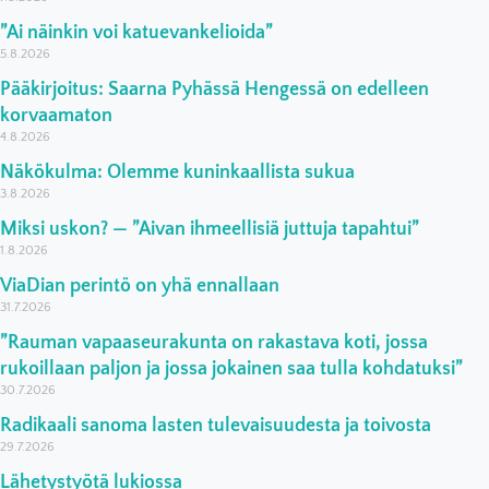
”Ai näinkin voi katuevankelioida”
5.8.2026
Pääkirjoitus: Saarna Pyhässä Hengessä on edelleen
korvaamaton
4.8.2026
Näkökulma: Olemme kuninkaallista sukua
3.8.2026
Miksi uskon? — ”Aivan ihmeellisiä juttuja tapahtui”
1.8.2026
ViaDian perintö on yhä ennallaan
31.7.2026
”Rauman vapaaseurakunta on rakastava koti, jossa
rukoillaan paljon ja jossa jokainen saa tulla kohdatuksi”
30.7.2026
Radikaali sanoma lasten tulevaisuudesta ja toivosta
29.7.2026
Lähetystyötä lukiossa