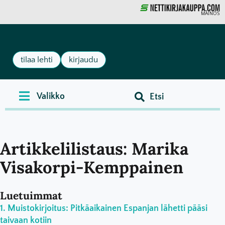
MAINOS
tilaa lehti
kirjaudu
Artikkelilistaus: Marika
Visakorpi-Kemppainen
Luetuimmat
Muistokirjoitus: Pitkäaikainen Espanjan lähetti pääsi
taivaan kotiin