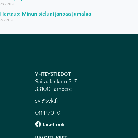
28.7.2026
Hartaus: Minun sieluni janoaa Jumalaa
27.7.2026
YHTEYSTIEDOT
Sairaalankatu 5-7
33100 Tampere
svl@svk.fi
0114470-0