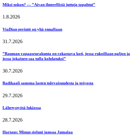
Miksi uskon? — ”Aivan ihmeellisiä juttuja tapahtui”
1.8.2026
ViaDian perintö on yhä ennallaan
31.7.2026
”Rauman vapaaseurakunta on rakastava koti, jossa rukoillaan paljon ja
jossa jokainen saa tulla kohdatuksi”
30.7.2026
Radikaali sanoma lasten tulevaisuudesta ja toivosta
29.7.2026
Lähetystyötä lukiossa
28.7.2026
Hartaus: Minun sieluni janoaa Jumalaa