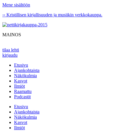
Mene sisältöön
›› Kristillisen kirjallisuuden ja musiikin verkkokauppa.
MAINOS
tilaa lehti
kirjaudu
Etusivu
Ajankohtaista
Näkökulmia
Kasvot
Ilmiöt
Raamattu
Podcastit
Etusivu
Ajankohtaista
Näkökulmia
Kasvot
Ilmiöt