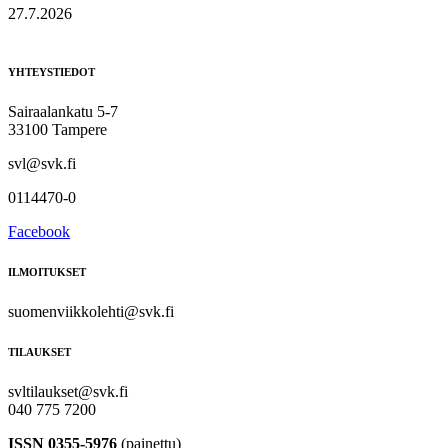
27.7.2026
YHTEYSTIEDOT
Sairaalankatu 5-7
33100 Tampere
svl@svk.fi
0114470-0
Facebook
ILMOITUKSET
suomenviikkolehti@svk.fi
TILAUKSET
svltilaukset@svk.fi
040 775 7200
ISSN 0355-5976
(painettu)