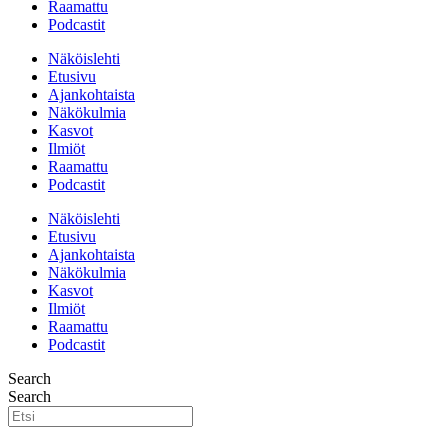
Raamattu
Podcastit
Näköislehti
Etusivu
Ajankohtaista
Näkökulmia
Kasvot
Ilmiöt
Raamattu
Podcastit
Näköislehti
Etusivu
Ajankohtaista
Näkökulmia
Kasvot
Ilmiöt
Raamattu
Podcastit
Search
Search