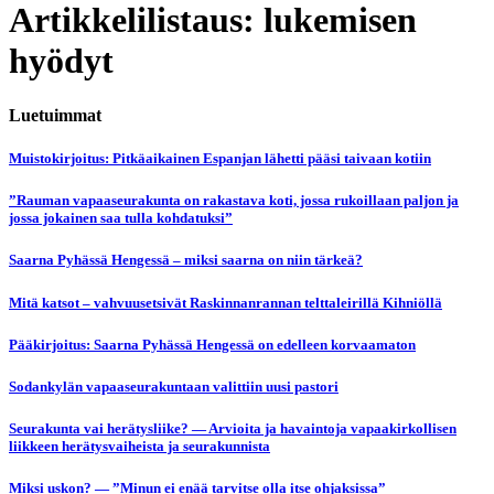
Artikkelilistaus: lukemisen
hyödyt
Luetuimmat
Muistokirjoitus: Pitkäaikainen Espanjan lähetti pääsi taivaan kotiin
”Rauman vapaaseurakunta on rakastava koti, jossa rukoillaan paljon ja
jossa jokainen saa tulla kohdatuksi”
Saarna Pyhässä Hengessä – miksi saarna on niin tärkeä?
Mitä katsot – vahvuusetsivät Raskinnanrannan telttaleirillä Kihniöllä
Pääkirjoitus: Saarna Pyhässä Hengessä on edelleen korvaamaton
Sodankylän vapaaseurakuntaan valittiin uusi pastori
Seurakunta vai herätysliike? — Arvioita ja havaintoja vapaakirkollisen
liikkeen herätysvaiheista ja seurakunnista
Miksi uskon? — ”Minun ei enää tarvitse olla itse ohjaksissa”