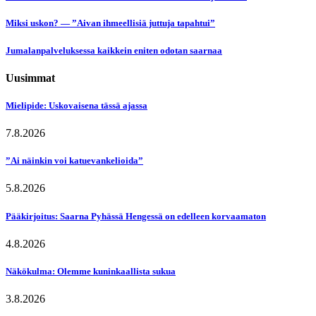
Miksi uskon? — ”Aivan ihmeellisiä juttuja tapahtui”
Jumalanpalveluksessa kaikkein eniten odotan saarnaa
Uusimmat
Mielipide: Uskovaisena tässä ajassa
7.8.2026
”Ai näinkin voi katuevankelioida”
5.8.2026
Pääkirjoitus: Saarna Pyhässä Hengessä on edelleen korvaamaton
4.8.2026
Näkökulma: Olemme kuninkaallista sukua
3.8.2026