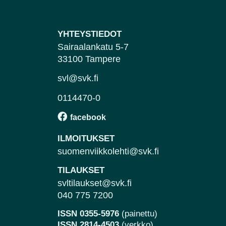
YHTEYSTIEDOT
Sairaalankatu 5-7
33100 Tampere
svl@svk.fi
0114470-0
ILMOITUKSET
suomenviikkolehti@svk.fi
TILAUKSET
svltilaukset@svk.fi
040 775 7200
ISSN 0355-5976
(painettu)
ISSN 2814-4503
(verkko)