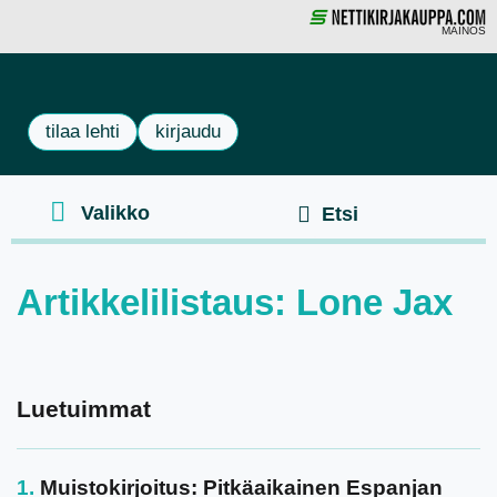
MAINOS
tilaa lehti
kirjaudu
Artikkelilistaus: Lone Jax
Luetuimmat
Muistokirjoitus: Pitkäaikainen Espanjan