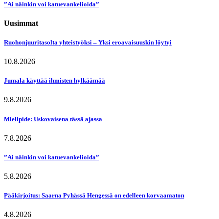
”Ai näinkin voi katuevankelioida”
Uusimmat
Ruohonjuuritasolta yhteistyöksi – Yksi eroavaisuuskin löytyi
10.8.2026
Jumala käyttää ihmisten hylkäämää
9.8.2026
Mielipide: Uskovaisena tässä ajassa
7.8.2026
”Ai näinkin voi katuevankelioida”
5.8.2026
Pääkirjoitus: Saarna Pyhässä Hengessä on edelleen korvaamaton
4.8.2026