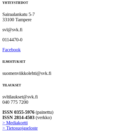
YHTEYSTIEDOT
Sairaalankatu 5-7
33100 Tampere
svl@svk.fi
0114470-0
Facebook
ILMOITUKSET
suomenviikkolehti@svk.fi
TILAUKSET
svltilaukset@svk.fi
040 775 7200
ISSN 0355-5976
(painettu)
ISSN 2814-4503
(verkko)
> Mediakortti
> Tietosuojaseloste