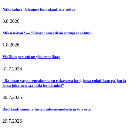
Näkökulma: Olemme kuninkaallista sukua
3.8.2026
Miksi uskon? — ”Aivan ihmeellisiä juttuja tapahtui”
1.8.2026
ViaDian perintö on yhä ennallaan
31.7.2026
”Rauman vapaaseurakunta on rakastava koti, jossa rukoillaan paljon ja
jossa jokainen saa tulla kohdatuksi”
30.7.2026
Radikaali sanoma lasten tulevaisuudesta ja toivosta
29.7.2026