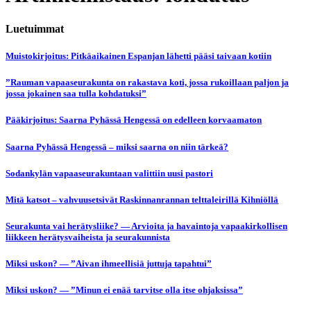
Luetuimmat
Muistokirjoitus: Pitkäaikainen Espanjan lähetti pääsi taivaan kotiin
”Rauman vapaaseurakunta on rakastava koti, jossa rukoillaan paljon ja
jossa jokainen saa tulla kohdatuksi”
Pääkirjoitus: Saarna Pyhässä Hengessä on edelleen korvaamaton
Saarna Pyhässä Hengessä – miksi saarna on niin tärkeä?
Sodankylän vapaaseurakuntaan valittiin uusi pastori
Mitä katsot – vahvuusetsivät Raskinnanrannan telttaleirillä Kihniöllä
Seurakunta vai herätysliike? — Arvioita ja havaintoja vapaakirkollisen
liikkeen herätysvaiheista ja seurakunnista
Miksi uskon? — ”Aivan ihmeellisiä juttuja tapahtui”
Miksi uskon? — ”Minun ei enää tarvitse olla itse ohjaksissa”