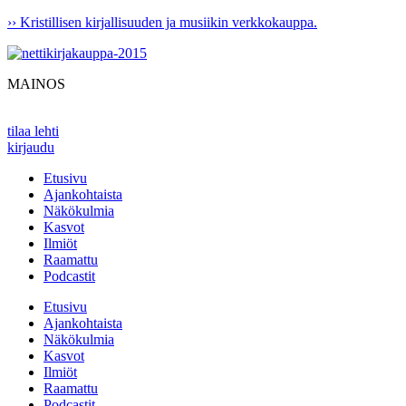
Mene
›› Kristillisen kirjallisuuden ja musiikin verkkokauppa.
sisältöön
MAINOS
tilaa lehti
kirjaudu
Etusivu
Ajankohtaista
Näkökulmia
Kasvot
Ilmiöt
Raamattu
Podcastit
Etusivu
Ajankohtaista
Näkökulmia
Kasvot
Ilmiöt
Raamattu
Podcastit