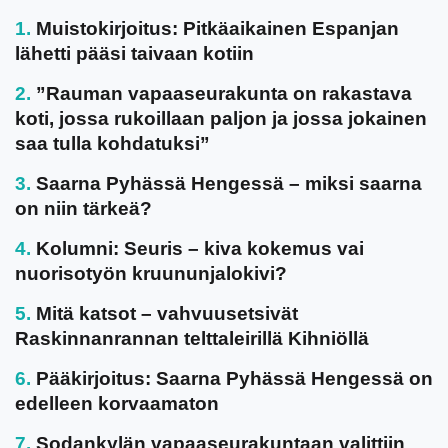
Muistokirjoitus: Pitkäaikainen Espanjan
lähetti pääsi taivaan kotiin
”Rauman vapaaseurakunta on rakastava
koti, jossa rukoillaan paljon ja jossa jokainen
saa tulla kohdatuksi”
Saarna Pyhässä Hengessä – miksi saarna
on niin tärkeä?
Kolumni: Seuris – kiva kokemus vai
nuorisotyön kruununjalokivi?
Mitä katsot – vahvuusetsivät
Raskinnanrannan telttaleirillä Kihniöllä
Pääkirjoitus: Saarna Pyhässä Hengessä on
edelleen korvaamaton
Sodankylän vapaaseurakuntaan valittiin