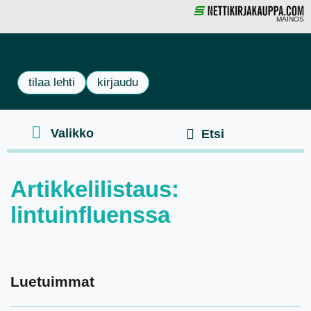
MAINOS
tilaa lehti
kirjaudu
Artikkelilistaus:
lintuinfluenssa
Luetuimmat