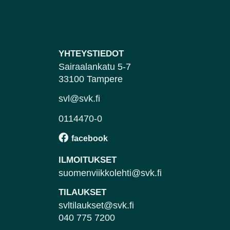
YHTEYSTIEDOT
Sairaalankatu 5-7
33100 Tampere
svl@svk.fi
0114470-0
ILMOITUKSET
suomenviikkolehti@svk.fi
TILAUKSET
svltilaukset@svk.fi
040 775 7200