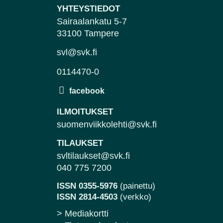
YHTEYSTIEDOT
Sairaalankatu 5-7
33100 Tampere
svl@svk.fi
0114470-0
ILMOITUKSET
suomenviikkolehti@svk.fi
TILAUKSET
svltilaukset@svk.fi
040 775 7200
ISSN 0355-5976
(painettu)
ISSN 2814-4503
(verkko)
> Mediakortti