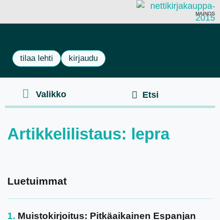
MAINOS
tilaa lehti
kirjaudu
Artikkelilistaus: lepra
Luetuimmat
Muistokirjoitus: Pitkäaikainen Espanjan