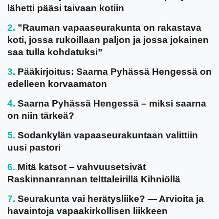
lähetti pääsi taivaan kotiin
”Rauman vapaaseurakunta on rakastava
koti, jossa rukoillaan paljon ja jossa jokainen
saa tulla kohdatuksi”
Pääkirjoitus: Saarna Pyhässä Hengessä on
edelleen korvaamaton
Saarna Pyhässä Hengessä – miksi saarna
on niin tärkeä?
Sodankylän vapaaseurakuntaan valittiin
uusi pastori
Mitä katsot – vahvuusetsivät
Raskinnanrannan telttaleirillä Kihniöllä
Seurakunta vai herätysliike? — Arvioita ja
havaintoja vapaakirkollisen liikkeen