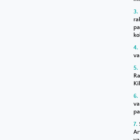
ra
pa
ko
va
Ra
Ki
va
pa
Ar
va