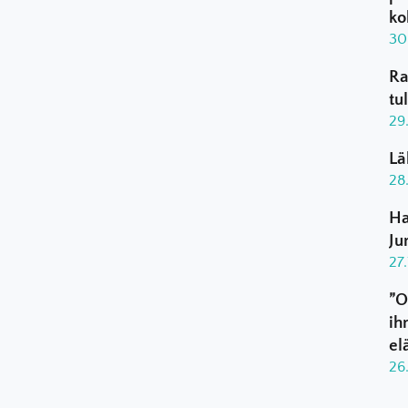
ko
30
Ra
tu
29
Lä
28
Ha
Ju
27
”O
ih
el
26