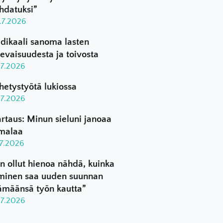
hdatuksi”
.7.2026
dikaali sanoma lasten
levaisuudesta ja toivosta
.7.2026
hetystyötä lukiossa
.7.2026
rtaus: Minun sieluni janoaa
malaa
.7.2026
n ollut hienoa nähdä, kuinka
minen saa uuden suunnan
ämäänsä työn kautta”
.7.2026