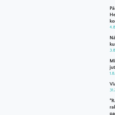
Pä
He
ko
4.
Nä
ku
3.
Mi
ju
1.
Vi
31
”R
ra
pa