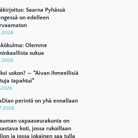
äkirjoitus: Saarna Pyhässä
ngessä on edelleen
rvaamaton
8.2026
kökulma: Olemme
ninkaallista sukua
8.2026
ksi uskon? — ”Aivan ihmeellisiä
ttuja tapahtui”
8.2026
aDian perintö on yhä ennallaan
.7.2026
auman vapaaseurakunta on
kastava koti, jossa rukoillaan
ljon ja jossa jokainen saa tulla