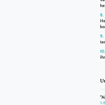
he
He
ko
ta
ih
U
”A
5.