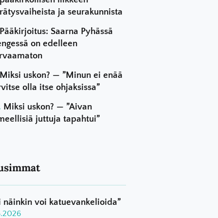
rätysvaiheista ja seurakunnista
Pääkirjoitus: Saarna Pyhässä
ngessä on edelleen
rvaamaton
Miksi uskon? — ”Minun ei enää
rvitse olla itse ohjaksissa”
Miksi uskon? — ”Aivan
meellisiä juttuja tapahtui”
usimmat
i näinkin voi katuevankelioida”
8.2026