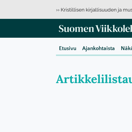
›› Kristillisen kirjallisuuden ja m
Etusivu
Ajankohtaista
Näk
Artikkelilista