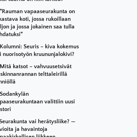
”Rauman vapaaseurakunta on
kastava koti, jossa rukoillaan
ljon ja jossa jokainen saa tulla
hdatuksi”
Kolumni: Seuris – kiva kokemus
i nuorisotyön kruununjalokivi?
Mitä katsot – vahvuusetsivät
skinnanrannan telttaleirillä
hniöllä
Sodankylän
paaseurakuntaan valittiin uusi
stori
Seurakunta vai herätysliike? —
vioita ja havaintoja
paakirkollisen liikkeen