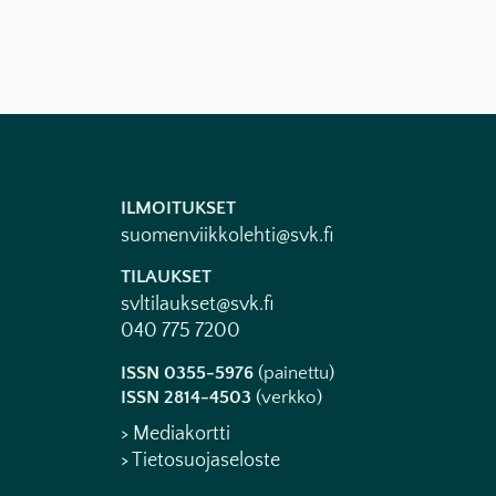
ILMOITUKSET
suomenviikkolehti@svk.fi
TILAUKSET
svltilaukset@svk.fi
040 775 7200
ISSN 0355-5976
(painettu)
ISSN 2814-4503
(verkko)
> Mediakortti
> Tietosuojaseloste