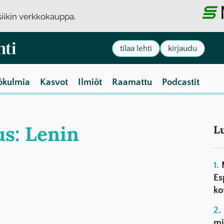
usiikin verkkokauppa.
tilaa lehti
kirjaudu
ökulmia
Kasvot
Ilmiöt
Raamattu
Podcastit
us: Lenin
L
Es
ko
mi