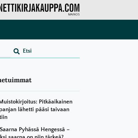
MAINOS
uetuimmat
Muistokirjoitus: Pitkäaikainen
panjan lähetti pääsi taivaan
tiin
Saarna Pyhässä Hengessä –
ksi saarna on niin tärkeä?