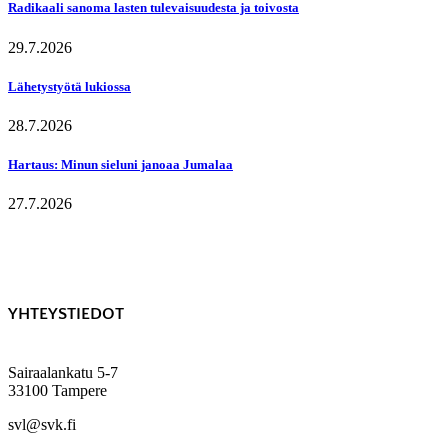
Radikaali sanoma lasten tulevaisuudesta ja toivosta
29.7.2026
Lähetystyötä lukiossa
28.7.2026
Hartaus: Minun sieluni janoaa Jumalaa
27.7.2026
YHTEYSTIEDOT
Sairaalankatu 5-7
33100 Tampere
svl@svk.fi