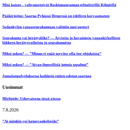
Mitä katsot – vahvuusetsivät Raskinnanrannan telttaleirillä Kihniöllä
Pääkirjoitus: Saarna Pyhässä Hengessä on edelleen korvaamaton
Sodankylän vapaaseurakuntaan valittiin uusi pastori
Seurakunta vai herätysliike? — Arvioita ja havaintoja vapaakirkollisen
liikkeen herätysvaiheista ja seurakunnista
Miksi uskon? — ”Minun ei enää tarvitse olla itse ohjaksissa”
Miksi uskon? — ”Aivan ihmeellisiä juttuja tapahtui”
Jumalanpalveluksessa kaikkein eniten odotan saarnaa
Uusimmat
Mielipide: Uskovaisena tässä ajassa
7.8.2026
”Ai näinkin voi katuevankelioida”