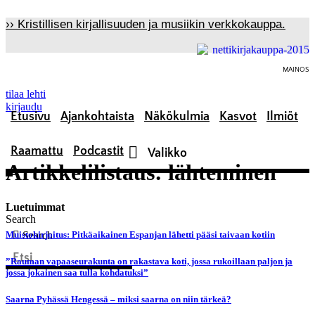
Mene
›› Kristillisen kirjallisuuden ja musiikin verkkokauppa.
sisältöön
MAINOS
tilaa lehti
kirjaudu
Etusivu
Ajankohtaista
Näkökulmia
Kasvot
Ilmiöt
Raamattu
Podcastit
Artikkelilistaus: lähteminen
Luetuimmat
Search
Search
Muistokirjoitus: Pitkäaikainen Espanjan lähetti pääsi taivaan kotiin
”Rauman vapaaseurakunta on rakastava koti, jossa rukoillaan paljon ja
jossa jokainen saa tulla kohdatuksi”
Saarna Pyhässä Hengessä – miksi saarna on niin tärkeä?