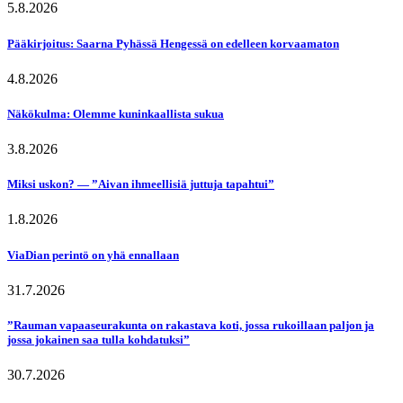
5.8.2026
Pääkirjoitus: Saarna Pyhässä Hengessä on edelleen korvaamaton
4.8.2026
Näkökulma: Olemme kuninkaallista sukua
3.8.2026
Miksi uskon? — ”Aivan ihmeellisiä juttuja tapahtui”
1.8.2026
ViaDian perintö on yhä ennallaan
31.7.2026
”Rauman vapaaseurakunta on rakastava koti, jossa rukoillaan paljon ja
jossa jokainen saa tulla kohdatuksi”
30.7.2026