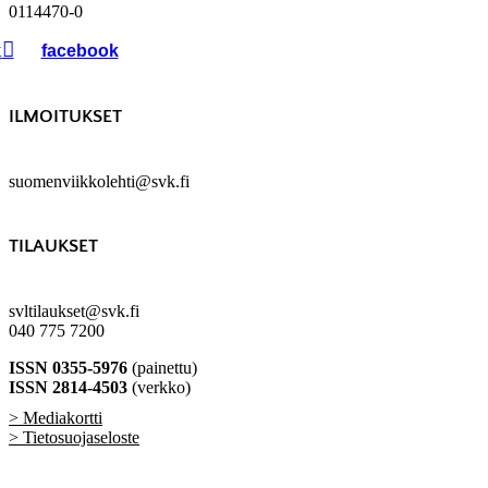
0114470-0
k
ILMOITUKSET
suomenviikkolehti@svk.fi
TILAUKSET
svltilaukset@svk.fi
040 775 7200
ISSN 0355-5976
(painettu)
ISSN 2814-4503
(verkko)
> Mediakortti
> Tietosuojaseloste