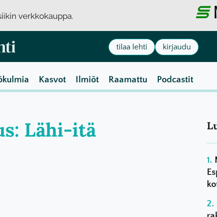
usiikin verkkokauppa.
tilaa lehti
kirjaudu
ökulmia
Kasvot
Ilmiöt
Raamattu
Podcastit
us: Lähi-itä
L
Es
ko
ra