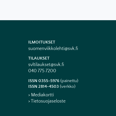
ILMOITUKSET
suomenviikkolehti@svk.fi
TILAUKSET
svltilaukset@svk.fi
040 775 7200
ISSN 0355-5976
(painettu)
ISSN 2814-4503
(verkko)
> Mediakortti
> Tietosuojaseloste