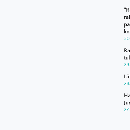
”R
ra
pa
ko
30
Ra
tu
29
Lä
28
Ha
Ju
27