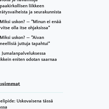
paakirkollisen liikkeen
rätysvaiheista ja seurakunnista
Miksi uskon? — ”Minun ei enää
rvitse olla itse ohjaksissa”
Miksi uskon? — ”Aivan
meellisiä juttuja tapahtui”
Jumalanpalveluksessa
ikkein eniten odotan saarnaa
usimmat
elipide: Uskovaisena tässä
assa