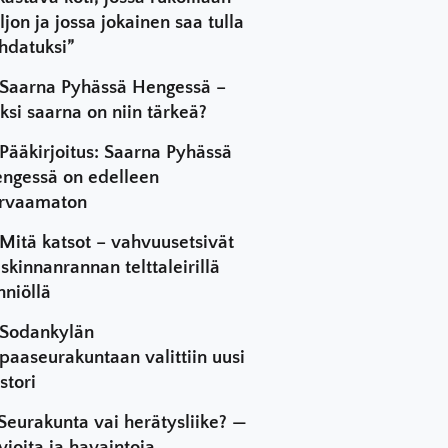
ljon ja jossa jokainen saa tulla
hdatuksi”
Saarna Pyhässä Hengessä –
ksi saarna on niin tärkeä?
Pääkirjoitus: Saarna Pyhässä
ngessä on edelleen
rvaamaton
Mitä katsot – vahvuusetsivät
skinnanrannan telttaleirillä
hniöllä
Sodankylän
paaseurakuntaan valittiin uusi
stori
Seurakunta vai herätysliike? —
vioita ja havaintoja