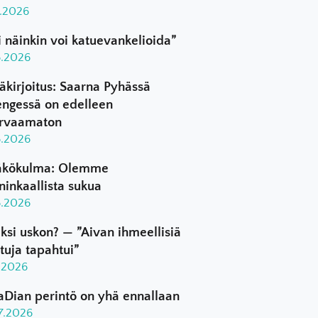
8.2026
i näinkin voi katuevankelioida”
8.2026
äkirjoitus: Saarna Pyhässä
ngessä on edelleen
rvaamaton
8.2026
kökulma: Olemme
ninkaallista sukua
8.2026
ksi uskon? — ”Aivan ihmeellisiä
ttuja tapahtui”
8.2026
aDian perintö on yhä ennallaan
.7.2026