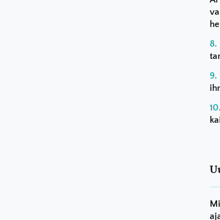
va
he
ta
ih
ka
U
Mi
aj