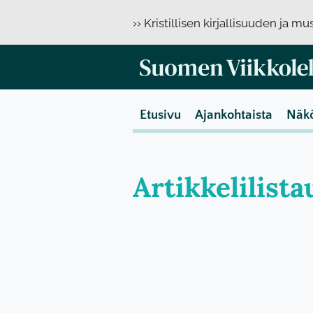
›› Kristillisen kirjallisuuden ja m
Etusivu
Ajankohtaista
Näk
Artikkelilista