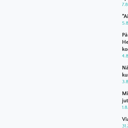
7.
”A
5.
Pä
He
ko
4.
Nä
ku
3.
Mi
ju
1.
Vi
31