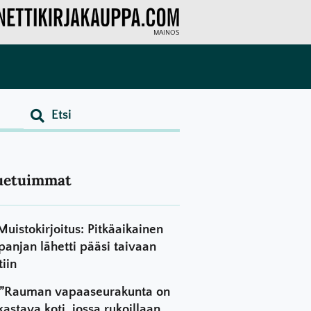
MAINOS
uetuimmat
Muistokirjoitus: Pitkäaikainen
panjan lähetti pääsi taivaan
tiin
”Rauman vapaaseurakunta on
kastava koti, jossa rukoillaan