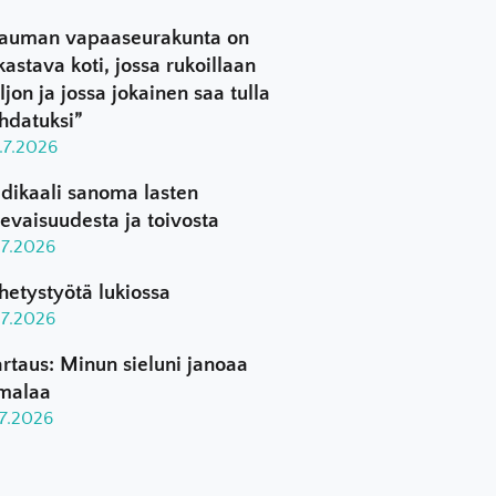
auman vapaaseurakunta on
kastava koti, jossa rukoillaan
ljon ja jossa jokainen saa tulla
hdatuksi”
.7.2026
dikaali sanoma lasten
levaisuudesta ja toivosta
.7.2026
hetystyötä lukiossa
.7.2026
rtaus: Minun sieluni janoaa
malaa
.7.2026