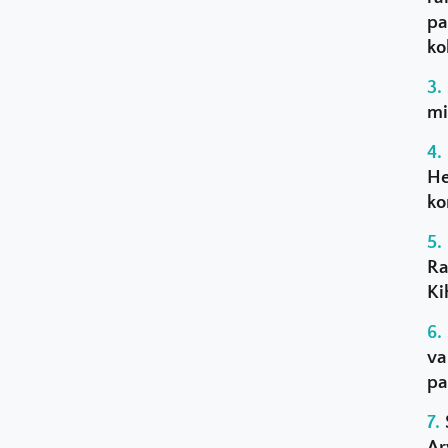
pa
ko
mi
He
ko
Ra
Ki
va
pa
Ar