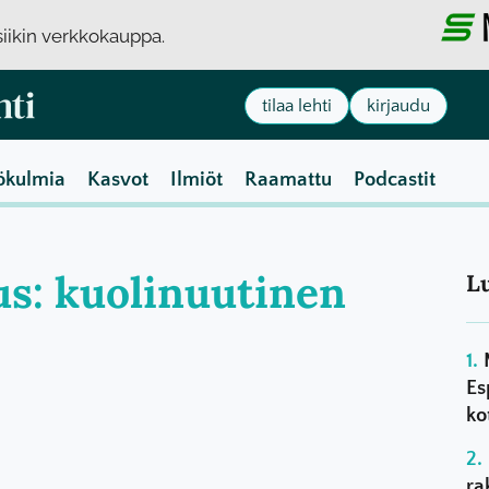
usiikin verkkokauppa.
tilaa lehti
kirjaudu
ökulmia
Kasvot
Ilmiöt
Raamattu
Podcastit
aus: kuolinuutinen
L
Es
ko
ra