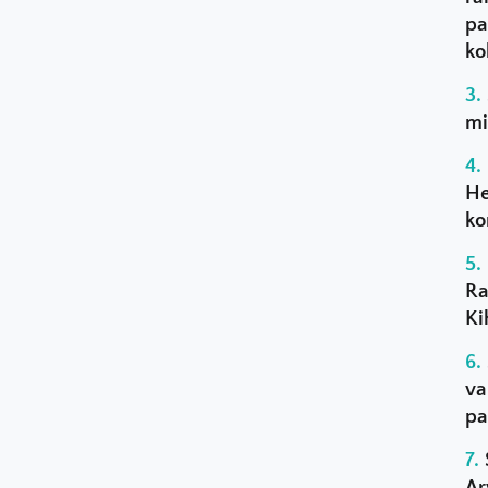
pa
ko
mi
He
ko
Ra
Ki
va
pa
Ar