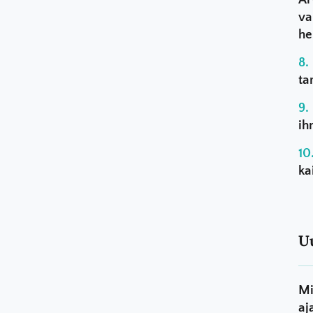
va
he
ta
ih
ka
U
Mi
aj