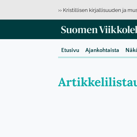
›› Kristillisen kirjallisuuden ja m
Etusivu
Ajankohtaista
Näk
Artikkelilist