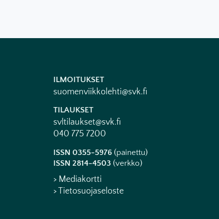
ILMOITUKSET
suomenviikkolehti@svk.fi
TILAUKSET
svltilaukset@svk.fi
040 775 7200
ISSN 0355-5976
(painettu)
ISSN 2814-4503
(verkko)
> Mediakortti
> Tietosuojaseloste