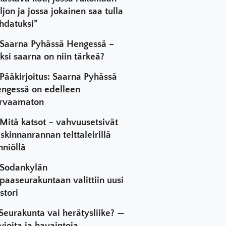
ljon ja jossa jokainen saa tulla
hdatuksi”
Saarna Pyhässä Hengessä –
ksi saarna on niin tärkeä?
Pääkirjoitus: Saarna Pyhässä
ngessä on edelleen
rvaamaton
Mitä katsot – vahvuusetsivät
skinnanrannan telttaleirillä
hniöllä
Sodankylän
paaseurakuntaan valittiin uusi
stori
Seurakunta vai herätysliike? —
vioita ja havaintoja