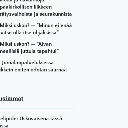
paakirkollisen liikkeen
rätysvaiheista ja seurakunnista
Miksi uskon? — ”Minun ei enää
rvitse olla itse ohjaksissa”
Miksi uskon? — ”Aivan
meellisiä juttuja tapahtui”
Jumalanpalveluksessa
ikkein eniten odotan saarnaa
usimmat
elipide: Uskovaisena tässä
assa