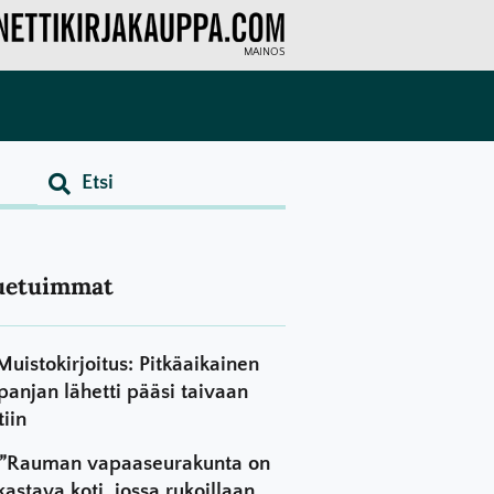
MAINOS
uetuimmat
Muistokirjoitus: Pitkäaikainen
panjan lähetti pääsi taivaan
tiin
”Rauman vapaaseurakunta on
kastava koti, jossa rukoillaan