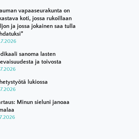
auman vapaaseurakunta on
kastava koti, jossa rukoillaan
ljon ja jossa jokainen saa tulla
hdatuksi”
.7.2026
dikaali sanoma lasten
levaisuudesta ja toivosta
.7.2026
hetystyötä lukiossa
.7.2026
rtaus: Minun sieluni janoaa
malaa
.7.2026