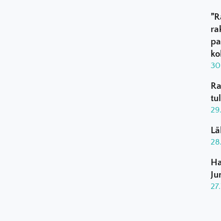
”R
ra
pa
ko
30
Ra
tu
29
Lä
28
Ha
Ju
27