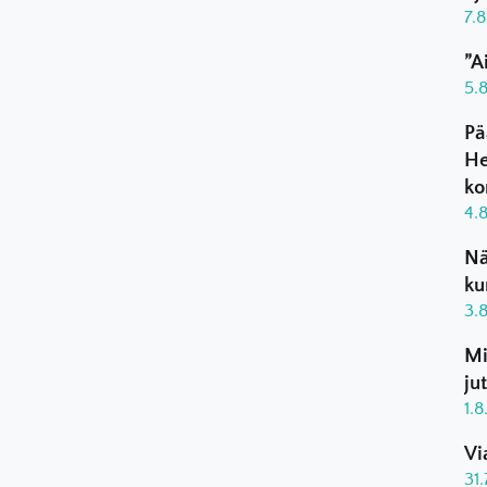
7.
”A
5.
Pä
He
ko
4.
Nä
ku
3.
Mi
ju
1.
Vi
31