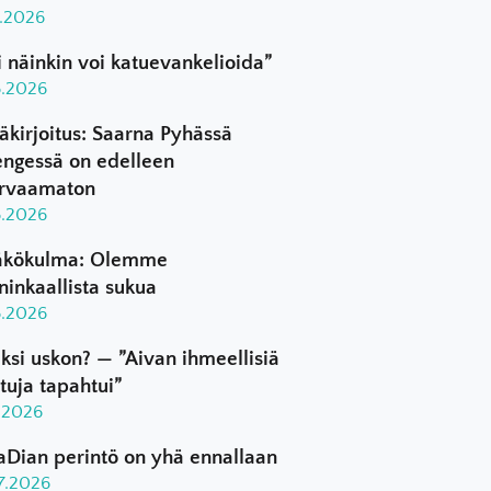
8.2026
i näinkin voi katuevankelioida”
8.2026
äkirjoitus: Saarna Pyhässä
ngessä on edelleen
rvaamaton
8.2026
kökulma: Olemme
ninkaallista sukua
8.2026
ksi uskon? — ”Aivan ihmeellisiä
ttuja tapahtui”
8.2026
aDian perintö on yhä ennallaan
.7.2026