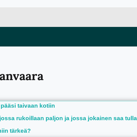
manvaara
 pääsi taivaan kotiin
ssa rukoillaan paljon ja jossa jokainen saa tull
iin tärkeä?