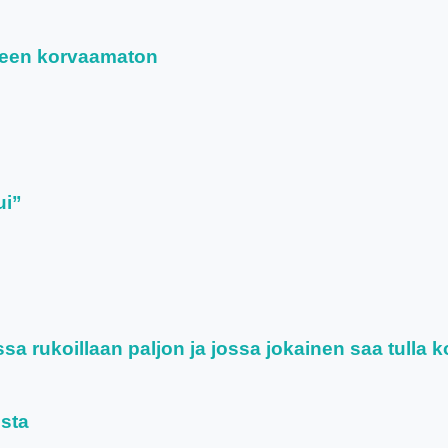
leen korvaamaton
ui”
a rukoillaan paljon ja jossa jokainen saa tulla 
osta