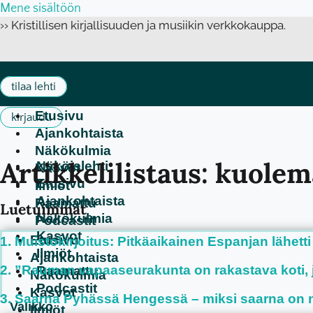
Mene sisältöön
›› Kristillisen kirjallisuuden ja musiikin verkkokauppa.
tilaa lehti
Etusivu
kirjaudu
Ajankohtaista
Näkökulmia
Artikkelilistaus: kuole
Näköislehti
Kasvot
Etusivu
Ilmiöt
Ajankohtaista
Raamattu
Luetuimmat
Näkökulmia
Podcastit
Kasvot
Etusivu
Muistokirjoitus: Pitkäaikainen Espanjan lähetti
Ilmiöt
Ajankohtaista
”Rauman vapaaseurakunta on rakastava koti, jo
Raamattu
Näkökulmia
Podcastit
Kasvot
Saarna Pyhässä Hengessä – miksi saarna on n
Ilmiöt