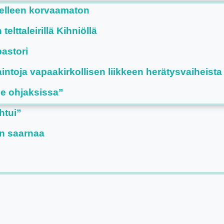
delleen korvaamaton
lttaleirillä Kihniöllä
astori
aintoja vapaakirkollisen liikkeen herätysvaiheista
se ohjaksissa”
htui”
n saarnaa