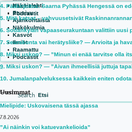
Näköislehti
Pääkirjoitus: Saarna Pyhässä Hengessä on e
Raamattu
Etusivu
Podcastit
Mitä katsot – vahvuusetsivät Raskinnanrannan te
Ajankohtaista
Näkökulmia
Sodankylän vapaaseurakuntaan valittiin uusi p
Kasvot
Seurakunta vai herätysliike? — Arvioita ja hav
Ilmiöt
Raamattu
Miksi uskon? — ”Minun ei enää tarvitse olla it
Podcastit
Miksi uskon? — ”Aivan ihmeellisiä juttuja tapa
Jumalanpalveluksessa kaikkein eniten odota
Uusimmat
Search
Search
Mielipide: Uskovaisena tässä ajassa
7.8.2026
”Ai näinkin voi katuevankelioida”