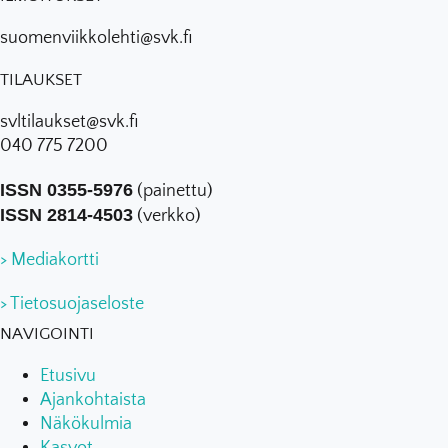
suomenviikkolehti@svk.fi
TILAUKSET
svltilaukset@svk.fi
040 775 7200
ISSN 0355-5976
(painettu)
ISSN 2814-4503
(verkko)
> Mediakortti
> Tietosuojaseloste
NAVIGOINTI
Etusivu
Ajankohtaista
Näkökulmia
Kasvot