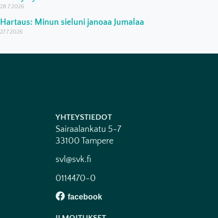
28.7.2026
Hartaus: Minun sieluni janoaa Jumalaa
27.7.2026
YHTEYSTIEDOT
Sairaalankatu 5-7
33100 Tampere
svl@svk.fi
0114470-0