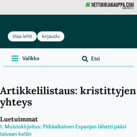
MAINOS
tilaa lehti
kirjaudu
Artikkelilistaus: kristittyjen
yhteys
Luetuimmat
Muistokirjoitus: Pitkäaikainen Espanjan lähetti pääsi
taivaan kotiin