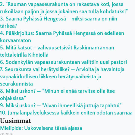
”Rauman vapaaseurakunta on rakastava koti, jossa
rukoillaan paljon ja jossa jokainen saa tulla kohdatuksi”
Saarna Pyhässä Hengessä – miksi saarna on niin
tärkeä?
Pääkirjoitus: Saarna Pyhässä Hengessä on edelleen
korvaamaton
Mitä katsot – vahvuusetsivät Raskinnanrannan
telttaleirillä Kihniöllä
Sodankylän vapaaseurakuntaan valittiin uusi pastori
Seurakunta vai herätysliike? — Arvioita ja havaintoja
vapaakirkollisen liikkeen herätysvaiheista ja
seurakunnista
Miksi uskon? — ”Minun ei enää tarvitse olla itse
ohjaksissa”
Miksi uskon? — ”Aivan ihmeellisiä juttuja tapahtui”
Jumalanpalveluksessa kaikkein eniten odotan saarnaa
Uusimmat
Mielipide: Uskovaisena tässä ajassa
7.8.2026