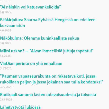
”Ai näinkin voi katuevankelioida”
5.8.2026
Pääkirjoitus: Saarna Pyhässä Hengessä on edelleen
korvaamaton
4.8.2026
Näkökulma: Olemme kuninkaallista sukua
3.8.2026
Miksi uskon? — ”Aivan ihmeellisiä juttuja tapahtui”
1.8.2026
ViaDian perintö on yhä ennallaan
31.7.2026
”Rauman vapaaseurakunta on rakastava koti, jossa
rukoillaan paljon ja jossa jokainen saa tulla kohdatuksi”
30.7.2026
Radikaali sanoma lasten tulevaisuudesta ja toivosta
29.7.2026
Lähetystyötä lukiossa