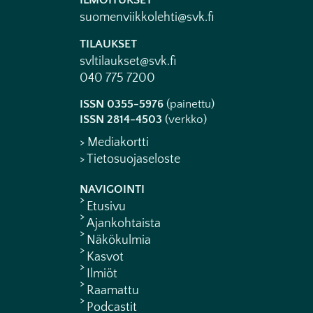
ILMOITUKSET
suomenviikkolehti@svk.fi
TILAUKSET
svltilaukset@svk.fi
040 775 7200
ISSN 0355-5976
(painettu)
ISSN 2814-4503
(verkko)
> Mediakortti
> Tietosuojaseloste
NAVIGOINTI
Etusivu
Ajankohtaista
Näkökulmia
Kasvot
Ilmiöt
Raamattu
Podcastit