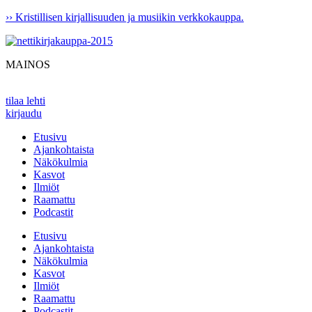
Mene
›› Kristillisen kirjallisuuden ja musiikin verkkokauppa.
sisältöön
MAINOS
tilaa lehti
kirjaudu
Etusivu
Ajankohtaista
Näkökulmia
Kasvot
Ilmiöt
Raamattu
Podcastit
Etusivu
Ajankohtaista
Näkökulmia
Kasvot
Ilmiöt
Raamattu
Podcastit