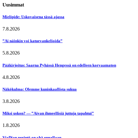
Uusimmat
Mielipide: Uskovaisena tässä ajassa
7.8.2026
”Ai näinkin voi katuevankelioida”
5.8.2026
Pääkirjoitus: Saarna Pyhässä Hengessä on edelleen korvaamaton
4.8.2026
Näkökulma: Olemme kuninkaallista sukua
3.8.2026
Miksi uskon? — ”Aivan ihmeellisiä juttuja tapahtui”
1.8.2026
ViaDian perintö on yhä ennallaan