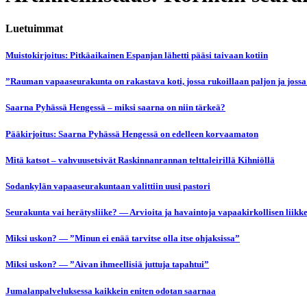
Luetuimmat
Muistokirjoitus: Pitkäaikainen Espanjan lähetti pääsi taivaan kotiin
”Rauman vapaaseurakunta on rakastava koti, jossa rukoillaan paljon ja jossa
Saarna Pyhässä Hengessä – miksi saarna on niin tärkeä?
Pääkirjoitus: Saarna Pyhässä Hengessä on edelleen korvaamaton
Mitä katsot – vahvuusetsivät Raskinnanrannan telttaleirillä Kihniöllä
Sodankylän vapaaseurakuntaan valittiin uusi pastori
Seurakunta vai herätysliike? — Arvioita ja havaintoja vapaakirkollisen liikk
Miksi uskon? — ”Minun ei enää tarvitse olla itse ohjaksissa”
Miksi uskon? — ”Aivan ihmeellisiä juttuja tapahtui”
Jumalanpalveluksessa kaikkein eniten odotan saarnaa