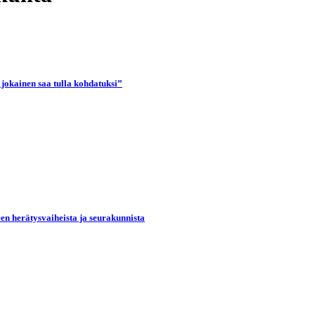
 jokainen saa tulla kohdatuksi”
een herätysvaiheista ja seurakunnista