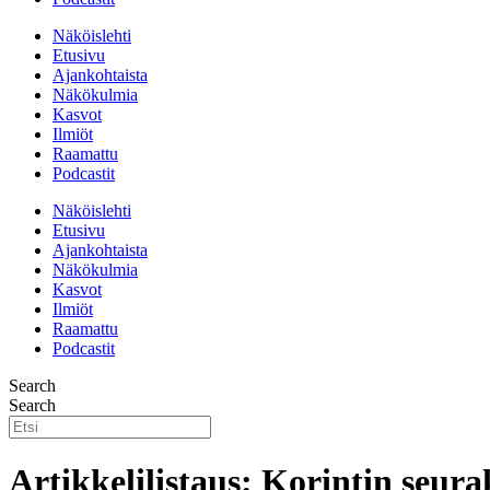
Näköislehti
Etusivu
Ajankohtaista
Näkökulmia
Kasvot
Ilmiöt
Raamattu
Podcastit
Näköislehti
Etusivu
Ajankohtaista
Näkökulmia
Kasvot
Ilmiöt
Raamattu
Podcastit
Search
Search
Artikkelilistaus: Korintin seur