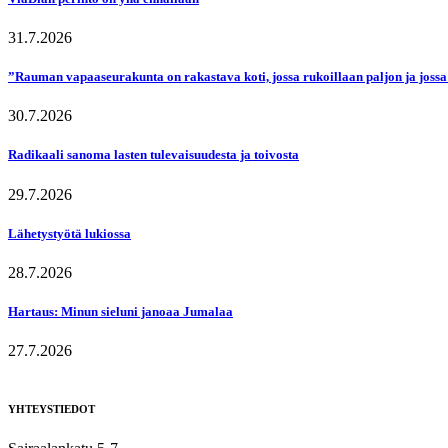
31.7.2026
”Rauman vapaaseurakunta on rakastava koti, jossa rukoillaan paljon ja jossa
30.7.2026
Radikaali sanoma lasten tulevaisuudesta ja toivosta
29.7.2026
Lähetystyötä lukiossa
28.7.2026
Hartaus: Minun sieluni janoaa Jumalaa
27.7.2026
YHTEYSTIEDOT