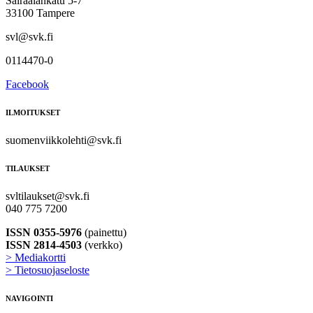
Sairaalankatu 5-7
33100 Tampere
svl@svk.fi
0114470-0
Facebook
ILMOITUKSET
suomenviikkolehti@svk.fi
TILAUKSET
svltilaukset@svk.fi
040 775 7200
ISSN 0355-5976
(painettu)
ISSN 2814-4503
(verkko)
> Mediakortti
> Tietosuojaseloste
NAVIGOINTI